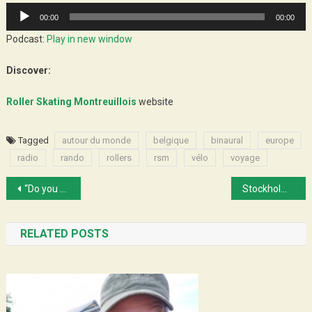
Audio
00:00
00:00
Player
Podcast:
Play in new window
Discover:
Roller Skating Montreuillois
website
Tagged
autour du monde
belgique
binaural
europe
radio
rando
rollers
rsm
vélo
voyage
Post
“Do you want more hot water?”
Stockholm ! 3000 km biking and skating
navigation
RELATED POSTS