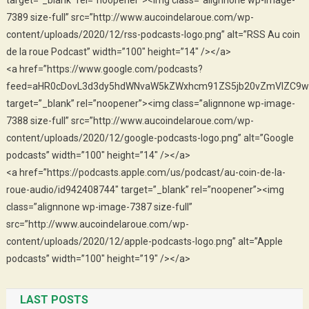
target=”_blank” rel=”noopener”><img class=”alignnone wp-image-
7389 size-full” src=”http://www.aucoindelaroue.com/wp-
content/uploads/2020/12/rss-podcasts-logo.png” alt=”RSS Au coin
de la roue Podcast” width=”100″ height=”14″ /></a>
<a href=”https://www.google.com/podcasts?
feed=aHR0cDovL3d3dy5hdWNvaW5kZWxhcm91ZS5jb20vZmVlZC9w
target=”_blank” rel=”noopener”><img class=”alignnone wp-image-
7388 size-full” src=”http://www.aucoindelaroue.com/wp-
content/uploads/2020/12/google-podcasts-logo.png” alt=”Google
podcasts” width=”100″ height=”14″ /></a>
<a href=”https://podcasts.apple.com/us/podcast/au-coin-de-la-
roue-audio/id942408744″ target=”_blank” rel=”noopener”><img
class=”alignnone wp-image-7387 size-full”
src=”http://www.aucoindelaroue.com/wp-
content/uploads/2020/12/apple-podcasts-logo.png” alt=”Apple
podcasts” width=”100″ height=”19″ /></a>
LAST POSTS