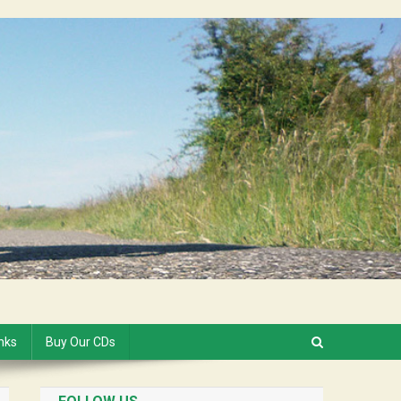
inks
Buy Our CDs