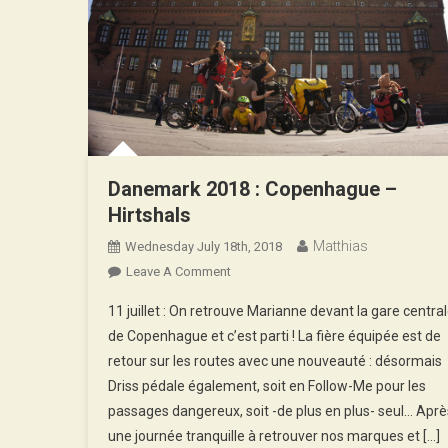
Danemark 2018 : Copenhague –
Hirtshals
Matthias
Wednesday July 18th, 2018
On
Leave A Comment
Danemark
11 juillet : On retrouve Marianne devant la gare centra
2018
de Copenhague et c’est parti ! La fière équipée est de
:
retour sur les routes avec une nouveauté : désormais
Copenhague
Driss pédale également, soit en Follow-Me pour les
–
Hirtshals
passages dangereux, soit -de plus en plus- seul… Aprè
une journée tranquille à retrouver nos marques et […]