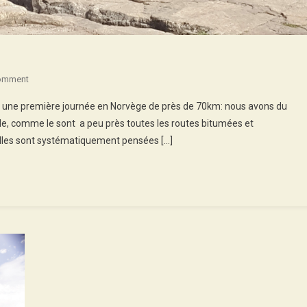
On
omment
Norway
vec une première journée en Norvège de près de 70km: nous avons du
2018
pide, comme le sont a peu près toutes les routes bitumées et
:
’elles sont systématiquement pensées […]
Kristiansand
–
Bergen