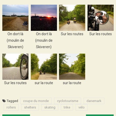
On dort là
On dort là
Sur les routes
Sur les routes
(moulin de
(moulin de
Skiveren)
Skiveren)
Sur les routes
sur la route
sur la route
Tagged
coupe du monde
cyclotourisme
danemark
rollers
shelters
skating
trike
vélo