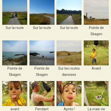
Sur la route
Sur la route
Sur la route
Pointe de
Skagen
Pointe de
Pointe de
Sur les routes
Avant
Skagen
Skagen
danoises
avant
Pendant
Après !
La vraie vie