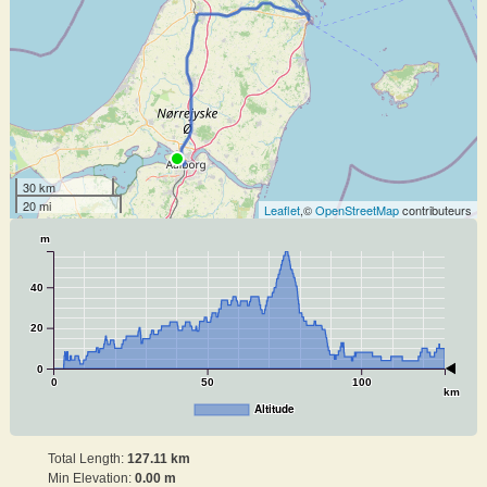
30 km
20 mi
Leaflet
,©
OpenStreetMap
contributeurs
m
40
20
0
0
50
100
km
Altitude
Total Length:
127.11 km
Min Elevation:
0.00 m