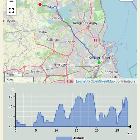
−
5 km
5 mi
Leaflet
,©
OpenStreetMap
contributeurs
m
50
40
30
20
0
5
10
15
20
25
km
Altitude