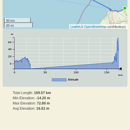
30 km
20 mi
Leaflet
,©
OpenStreetMap
contributeurs
m
60
40
20
0
0
50
100
150
km
Altitude
Total Length:
169.57 km
Min Elevation:
-14.20 m
Max Elevation:
72.80 m
Avg Elevation:
16.02 m