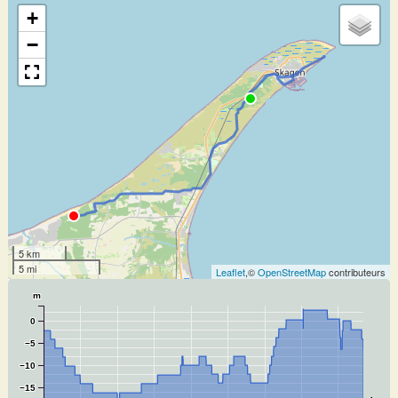
+
−
5 km
5 mi
Leaflet
,©
OpenStreetMap
contributeurs
m
0
−5
−10
−15