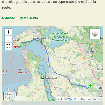
chocolat gratuits dans les restes d’un supermarché croisé sur la
route.
Nymølle – Lynæs 46km
+
−
5 km
5 mi
Leaflet
,©
OpenStreetMap
contributeurs