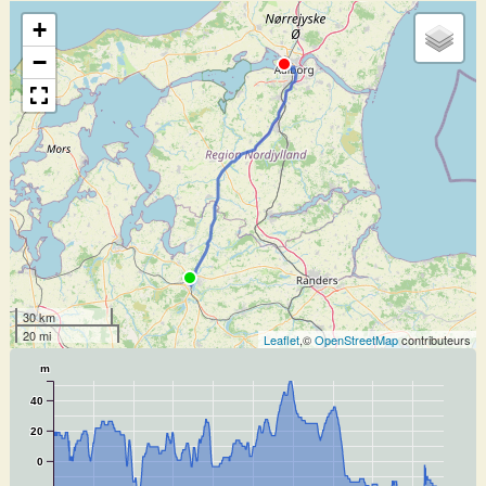
+
−
30 km
20 mi
Leaflet
,©
OpenStreetMap
contributeurs
m
40
20
0