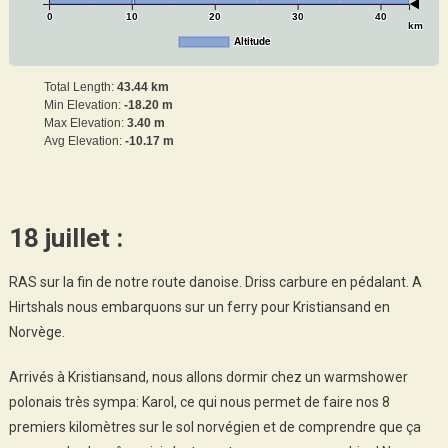
0
10
20
30
40
km
Altitude
Total Length:
43.44 km
Min Elevation:
-18.20 m
Max Elevation:
3.40 m
Avg Elevation:
-10.17 m
18 juillet :
RAS sur la fin de notre route danoise. Driss carbure en pédalant. A
Hirtshals nous embarquons sur un ferry pour Kristiansand en
Norvège.
Arrivés à Kristiansand, nous allons dormir chez un warmshower
polonais très sympa: Karol, ce qui nous permet de faire nos 8
premiers kilomètres sur le sol norvégien et de comprendre que ça