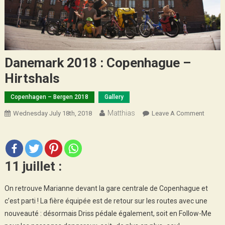
Danemark 2018 : Copenhague –
Hirtshals
Copenhagen – Bergen 2018
Gallery
Matthias
On
Wednesday July 18th, 2018
Leave A Comment
Danem
2018
:
Copen
11 juillet :
–
Hirtsha
On retrouve Marianne devant la gare centrale de Copenhague et
c’est parti ! La fière équipée est de retour sur les routes avec une
nouveauté : désormais Driss pédale également, soit en Follow-Me