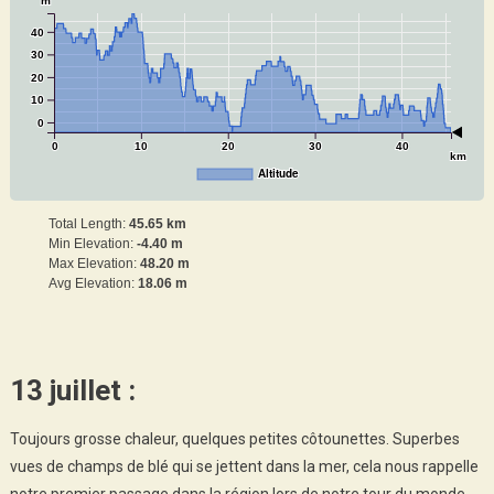
m
40
30
20
10
0
0
10
20
30
40
km
Altitude
Total Length:
45.65 km
Min Elevation:
-4.40 m
Max Elevation:
48.20 m
Avg Elevation:
18.06 m
13 juillet :
Toujours grosse chaleur, quelques petites côtounettes. Superbes
vues de champs de blé qui se jettent dans la mer, cela nous rappelle