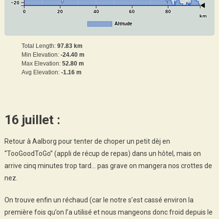
−20
0
20
40
60
80
km
Altitude
Total Length:
97.83 km
Min Elevation:
-24.40 m
Max Elevation:
52.80 m
Avg Elevation:
-1.16 m
16 juillet :
Retour à Aalborg pour tenter de choper un petit dèj en
“TooGoodToGo” (appli de récup de repas) dans un hôtel, mais on
arrive cinq minutes trop tard… pas grave on mangera nos crottes de
nez.
On trouve enfin un réchaud (car le notre s’est cassé environ la
première fois qu’on l’a utilisé et nous mangeons donc froid depuis le