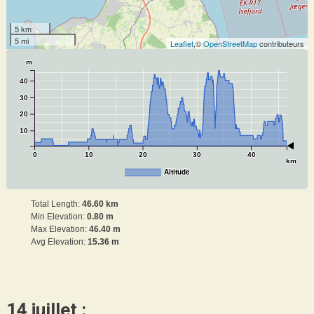
5 km
5 mi
Leaflet
,©
OpenStreetMap
contributeurs
m
40
30
20
10
0
10
20
30
40
km
Altitude
Total Length:
46.60 km
Min Elevation:
0.80 m
Max Elevation:
46.40 m
Avg Elevation:
15.36 m
14 juillet :