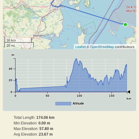
30 km
20 mi
Leaflet
,©
OpenStreetMap
contributeurs
m
40
20
0
0
50
100
150
km
Altitude
Total Length:
174.06 km
Min Elevation:
0.00 m
Max Elevation:
57.80 m
Avg Elevation:
23.67 m