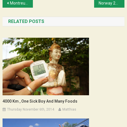
Post
Montreuil – Mont Saint Michel en solo (la Véloscénie)
Norway 2018 : Kristiansand – Bergen
navigation
RELATED POSTS
4000 Km , One Sick Boy And Many Foods
Thursday November 6th, 2014
Matthias