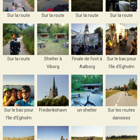
Sur la route
Sur la route
Sur la route
Sur la route
Sur la route
Shelter à
Finale de foot à
Sur le bac pour
Viborg
Aalborg
l’île d’Egholm
Sur le bac pour
Frederikshavn
un shelter
Sur les routes
l’île d’Egholm
danoises