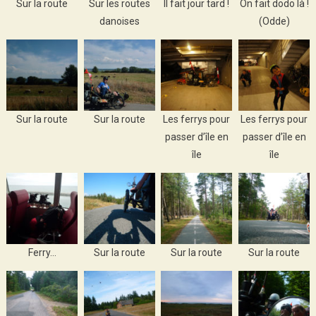
Sur la route
Sur les routes
Il fait jour tard !
On fait dodo là !
danoises
(Odde)
Sur la route
Sur la route
Les ferrys pour
Les ferrys pour
passer d’île en
passer d’île en
île
île
Ferry…
Sur la route
Sur la route
Sur la route