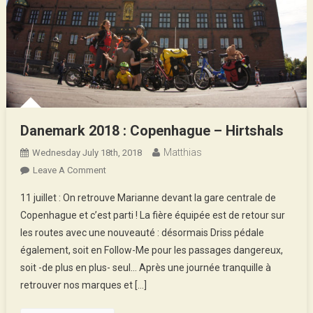
Danemark 2018 : Copenhague – Hirtshals
Matthias
Wednesday July 18th, 2018
On
Leave A Comment
Danemark
11 juillet : On retrouve Marianne devant la gare centrale de
2018
Copenhague et c’est parti ! La fière équipée est de retour sur
:
les routes avec une nouveauté : désormais Driss pédale
Copenhague
également, soit en Follow-Me pour les passages dangereux,
–
Hirtshals
soit -de plus en plus- seul… Après une journée tranquille à
retrouver nos marques et […]