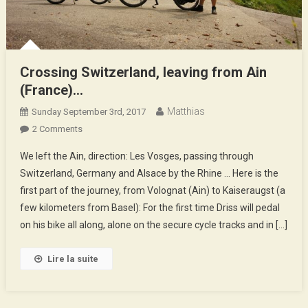
Crossing Switzerland, leaving from Ain
(France)…
Matthias
Sunday September 3rd, 2017
On
2 Comments
Crossing
We left the Ain, direction: Les Vosges, passing through
Switzerland,
Switzerland, Germany and Alsace by the Rhine … Here is the
Leaving
first part of the journey, from Volognat (Ain) to Kaiseraugst (a
From
few kilometers from Basel): For the first time Driss will pedal
Ain
(France)
on his bike all along, alone on the secure cycle tracks and in […]
…
Lire la suite