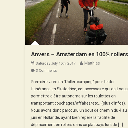
Anvers – Amsterdam en 100% roller
Matthias
Saturday July 15th, 2017
On
3 Comments
Anvers
Première virée en “Roller-camping” pour tester
–
l’itinérance en Skatedrive, cet accessoire qui doit nous
Amsterdam
permettre d’être autonome sur les roulettes en
En
transportant couchages/affaires/etc… (plus d’infos).
1003
Rollers
Nous avons donc parcouru un bout de chemin du 4 au
juin en Hollande, ayant bien repéré la facilité de
déplacement en rollers dans ce plat pays lors de […]