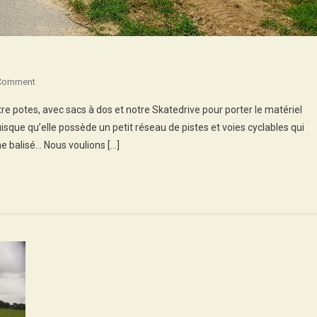
On
 Comment
Crossing
re potes, avec sacs à dos et notre Skatedrive pour porter le matériel
Swiss
isque qu’elle possède un petit réseau de pistes et voies cyclables qui
By
e balisé… Nous voulions […]
Skates