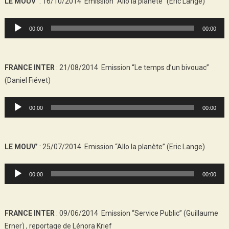
LE MOUV’
: 16/10/2014 Emission “Allo la planète” (Eric Lange)
Audio
00:00
00:00
Player
FRANCE INTER
: 21/08/2014 Emission “Le temps d’un bivouac”
(Daniel Fiévet)
Audio
00:00
00:00
Player
LE MOUV’
: 25/07/2014 Emission “Allo la planète” (Eric Lange)
Audio
00:00
00:00
Player
FRANCE INTER
: 09/06/2014 Emission “Service Public” (Guillaume
Erner) , reportage de Lénora Krief