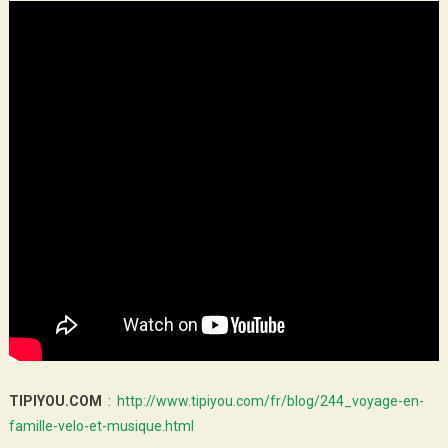
TIPIYOU.COM
:
http://www.tipiyou.com/fr/blog/244_voyage-en-
famille-velo-et-musique.html