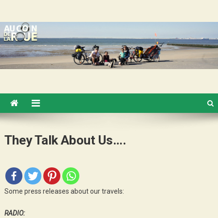
Skip
Au Coin de la Roue
to
content
They Talk About Us….
Some press releases about our travels:
RADIO: