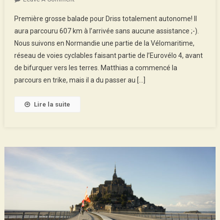
From
Première grosse balade pour Driss totalement autonome! Il
Cherbourg
aura parcouru 607 km à l’arrivée sans aucune assistance ;-).
To
Nous suivons en Normandie une partie de la Vélomaritime,
Montreuil,
réseau de voies cyclables faisant partie de l’Eurovélo 4, avant
Family
Trip!
de bifurquer vers les terres. Matthias a commencé la
parcours en trike, mais il a du passer au […]
Lire la suite