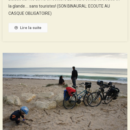
De
la glande…. sans touristes! (SON BINAURAL: ECOUTE AU
Ré:
CASQUE OBLIGATOIRE)
Podcast
Lire la suite