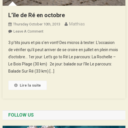
L’île de Ré en octobre
Matthias
Thursday October 10th, 2013
On
Leave A Comment
L’île
3 p’tits jours et pis s’en vont! Des micros à tester: L’occasion
De
de vérifier qu’il peut arriver de se croire en juillet en plein mois
Ré
d’octobre… 1er jour: Let’s go to Ré Le parcours: La Rochelle –
En
Le Bois Plage (30 km) 2e jour: balade sur l’île Le parcours:
Octobre
Balade Sur Ré (33 km) […]
Lire la suite
FOLLOW US