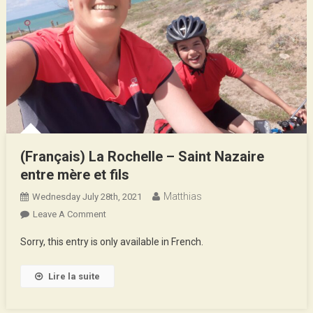
(Français) La Rochelle – Saint Nazaire
entre mère et fils
Matthias
Wednesday July 28th, 2021
On
Leave A Comment
(Français)
Sorry, this entry is only available in French.
La
Rochelle
Lire la suite
–
Saint
Nazaire