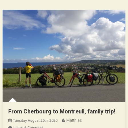
Entre
Mère
Et
Fils
From Cherbourg to Montreuil, family trip!
Matthias
Tuesday August 25th, 2020
On
Leave A Comment