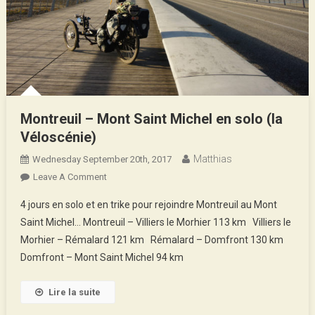
Montreuil – Mont Saint Michel en solo (la
Véloscénie)
Matthias
Wednesday September 20th, 2017
On
Leave A Comment
Montreuil
4 jours en solo et en trike pour rejoindre Montreuil au Mont
–
Saint Michel… Montreuil – Villiers le Morhier 113 km Villiers le
Mont
Morhier – Rémalard 121 km Rémalard – Domfront 130 km
Saint
Domfront – Mont Saint Michel 94 km
Michel
En
Solo
Lire la suite
(la