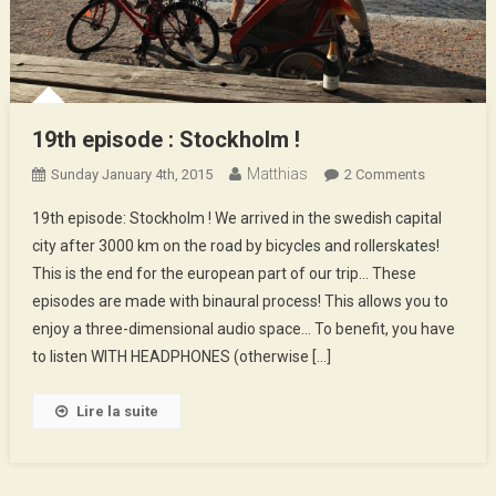
19th episode : Stockholm !
Matthias
On
Sunday January 4th, 2015
2 Comments
19th
19th episode: Stockholm ! We arrived in the swedish capital
Episode
city after 3000 km on the road by bicycles and rollerskates!
:
This is the end for the european part of our trip… These
Stockholm
episodes are made with binaural process! This allows you to
!
enjoy a three-dimensional audio space… To benefit, you have
to listen WITH HEADPHONES (otherwise […]
Lire la suite