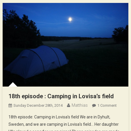
18th episode : Camping in Lovisa’s field
Matthias
On
Sunday December 28th, 2014
1 Comment
18th
18th episode: Camping in Lovisa’s field We are in Dyhult,
Episode
Sweden, and we are camping in Lovisa’s field… Her daughter
: