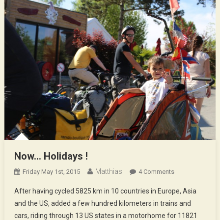
Now… Holidays !
Matthias
On
Friday May 1st, 2015
4 Comments
Now…
After having cycled 5825 km in 10 countries in Europe, Asia
Holidays
and the US, added a few hundred kilometers in trains and
!
cars, riding through 13 US states in a motorhome for 11821