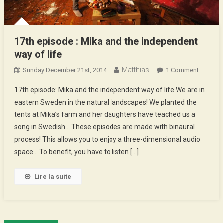
17th episode : Mika and the independent
way of life
Matthias
On
Sunday December 21st, 2014
1 Comment
17th
17th episode: Mika and the independent way of life We are in
Episode
eastern Sweden in the natural landscapes! We planted the
:
tents at Mika’s farm and her daughters have teached us a
Mika
song in Swedish… These episodes are made with binaural
And
The
process! This allows you to enjoy a three-dimensional audio
Indepen
space… To benefit, you have to listen […]
Way
Of
Lire la suite
Life