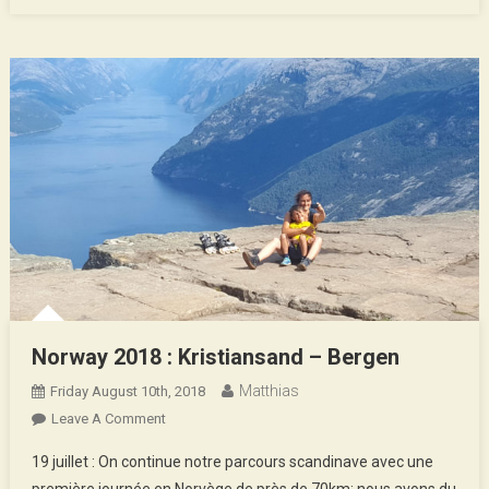
Norway 2018 : Kristiansand – Bergen
Matthias
Friday August 10th, 2018
On
Leave A Comment
Norway
19 juillet : On continue notre parcours scandinave avec une
2018
première journée en Norvège de près de 70km: nous avons du