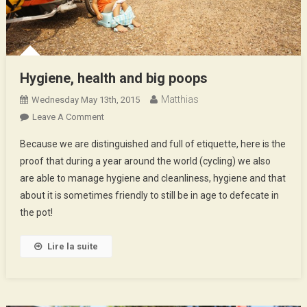
Hygiene, health and big poops
Matthias
Wednesday May 13th, 2015
On
Leave A Comment
Hygiene,
Because we are distinguished and full of etiquette, here is the
Health
proof that during a year around the world (cycling) we also
And
are able to manage hygiene and cleanliness, hygiene and that
Big
about it is sometimes friendly to still be in age to defecate in
Poops
the pot!
Lire la suite