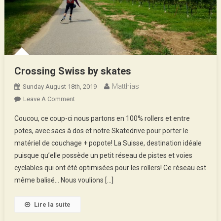
Crossing Swiss by skates
Matthias
Sunday August 18th, 2019
On
Leave A Comment
Crossing
Coucou, ce coup-ci nous partons en 100% rollers et entre
Swiss
potes, avec sacs à dos et notre Skatedrive pour porter le
By
matériel de couchage + popote! La Suisse, destination idéale
Skates
puisque qu’elle possède un petit réseau de pistes et voies
cyclables qui ont été optimisées pour les rollers! Ce réseau est
même balisé… Nous voulions […]
Lire la suite