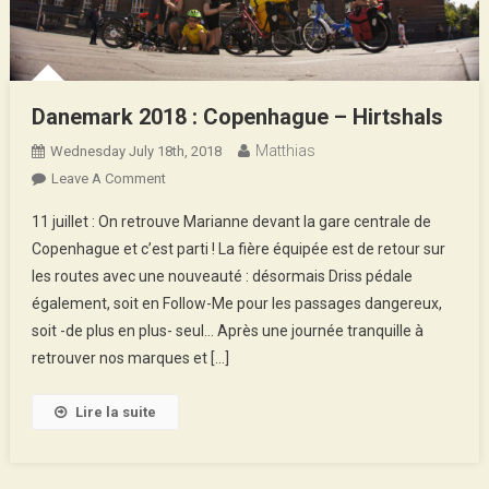
Danemark 2018 : Copenhague – Hirtshals
Matthias
Wednesday July 18th, 2018
On
Leave A Comment
Danemark
11 juillet : On retrouve Marianne devant la gare centrale de
2018
Copenhague et c’est parti ! La fière équipée est de retour sur
:
les routes avec une nouveauté : désormais Driss pédale
Copenhague
également, soit en Follow-Me pour les passages dangereux,
–
Hirtshals
soit -de plus en plus- seul… Après une journée tranquille à
retrouver nos marques et […]
Lire la suite