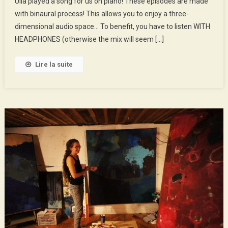
Ulla played a song for us on piano! These episodes are made
Campin
with binaural process! This allows you to enjoy a three-
In
Lovisa’s
dimensional audio space… To benefit, you have to listen WITH
Field
HEADPHONES (otherwise the mix will seem […]
Lire la suite