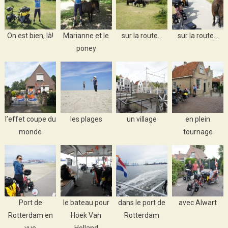
On est bien, là!
Marianne et le
sur la route…
sur la route…
poney
l’effet coupe du
les plages
un village
en plein
monde
tournage
Port de
le bateau pour
dans le port de
avec Alwart
Rotterdam en
Hoek Van
Rotterdam