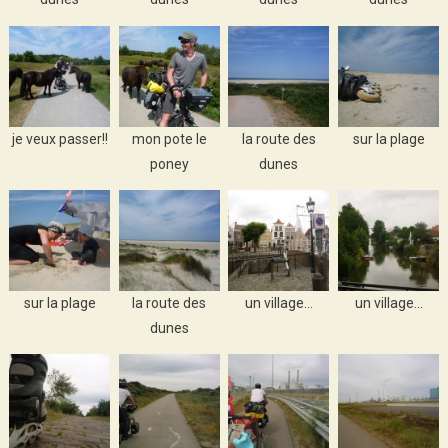
je veux passer!!
mon pote le
la route des
sur la plage
poney
dunes
sur la plage
la route des
un village…
un village…
dunes