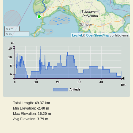
5 km
5 mi
Leaflet
,©
OpenStreetMap
contributeurs
m
15
10
5
0
0
10
20
30
40
km
Altitude
Total Length:
49.37 km
Min Elevation:
-2.40 m
Max Elevation:
16.20 m
Avg Elevation:
3.79 m