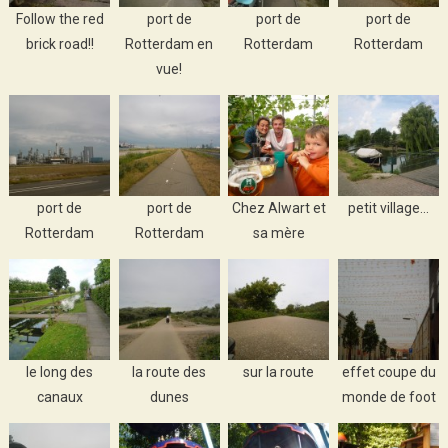
Follow the red
port de
port de
port de
brick road!!
Rotterdam en
Rotterdam
Rotterdam
vue!
port de
port de
Chez Alwart et
petit village…
Rotterdam
Rotterdam
sa mère
le long des
la route des
sur la route
effet coupe du
canaux
dunes
monde de foot