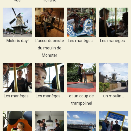
vue
Holland
Molen’s day!
L’accordeoniste
Les manèges…
Les manèges…
du moulin de
Monster
Les manèges…
Les manèges…
et un coup de
un moulin…
trampoline!