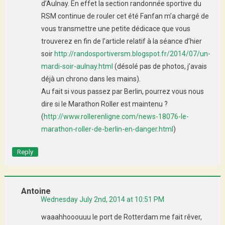
d’Aulnay. En effet la section randonnée sportive du
RSM continue de rouler cet été Fanfan m’a chargé de
vous transmettre une petite dédicace que vous
trouverez en fin de l’article relatif à la séance d’hier
soir
http://randosportiversm.blogspot.fr/2014/07/un-
mardi-soir-aulnay.html
(désolé pas de photos, j’avais
déjà un chrono dans les mains).
Au fait si vous passez par Berlin, pourrez vous nous
dire si le Marathon Roller est maintenu ?
(
http://www.rollerenligne.com/news-18076-le-
marathon-roller-de-berlin-en-danger.html
)
Reply
Antoine
Wednesday July 2nd, 2014 at 10:51 PM
waaahhooouuu le port de Rotterdam me fait rêver,