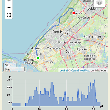
+
−
5 km
5 mi
Leaflet
,©
OpenStreetMap
contributeurs
m
20
15
10
5
0
10
20
30