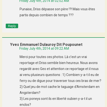
Friday July 4th, 2014 at 02:02 AM
Punaise, Driss dépasse son père !?! Mais vous êtes
partis depuis combien de temps ???
Reply
Yves Emmanuel Dulauroy Dit Poupounet
Friday July 4th, 2014 at 09:22 AM
Merci pour toutes ces photos. Là c’est un vrai
reportage et Driss semble bien heureux. Nous avons
regardé avec Geo et attention ce reportage et il nous
ai venu plusieurs questions : 1) Combien y-a-t il eu de
ferry ou de digue pour traverser tous ces bras de mer?
2) Quel jeu de mot cache le taguage d’Amsterdam en
Angsterdam?
3) Les poneys sont ils en liberté oubien y-a-t il un
enclos?