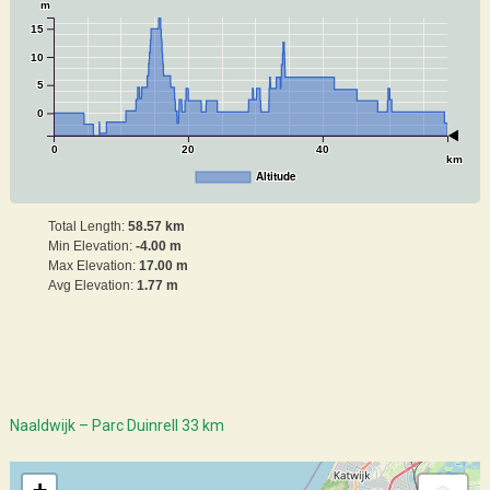
m
15
10
5
0
0
20
40
km
Altitude
Total Length:
58.57 km
Min Elevation:
-4.00 m
Max Elevation:
17.00 m
Avg Elevation:
1.77 m
Naaldwijk – Parc Duinrell 33 km