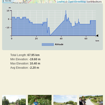
10 mi
Leaflet
,©
OpenStreetMap
contributeurs
m
10
0
−10
0
20
40
60
km
Altitude
Total Length:
67.95 km
Min Elevation:
-19.60 m
Max Elevation:
10.40 m
Avg Elevation:
-2.20 m