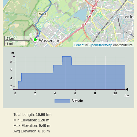
2 km
1 mi
Leaflet
,©
OpenStreetMap
contributeurs
m
8
6
4
2
0
2
4
6
8
10
km
Altitude
Total Length:
10.99 km
Min Elevation:
1.20 m
Max Elevation:
9.40 m
Avg Elevation:
6.36 m