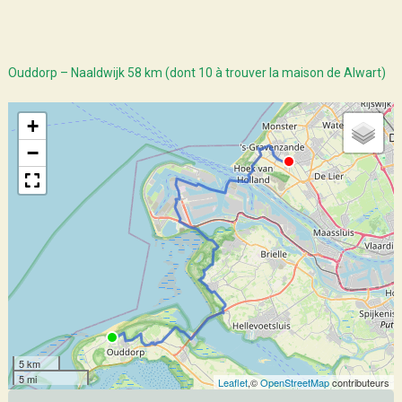
Ouddorp – Naaldwijk 58 km (dont 10 à trouver la maison de Alwart)
+
−
5 km
5 mi
Leaflet
,©
OpenStreetMap
contributeurs