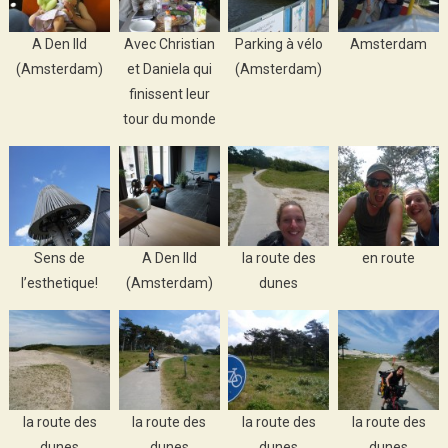
A Den Ild
Avec Christian
Parking à vélo
Amsterdam
(Amsterdam)
et Daniela qui
(Amsterdam)
finissent leur
tour du monde
Sens de
A Den Ild
la route des
en route
l’esthetique!
(Amsterdam)
dunes
la route des
la route des
la route des
la route des
dunes
dunes
dunes
dunes