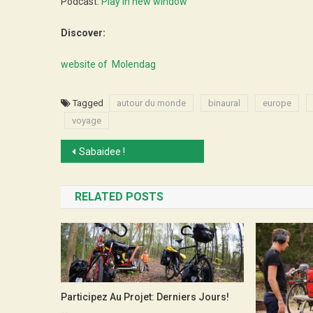
Podcast:
Play in new window
Discover:
website of Molendag
Tagged
autour du monde
binaural
europe
voyage
Post
Sabaidee !
navigation
RELATED POSTS
Participez Au Projet: Derniers Jours!