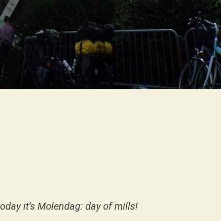
On
6th
Episode
Molendag!
oday it’s Molendag: day of mills!