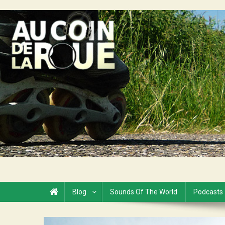
Skip
to
Au Coin de la Roue
content
Blog
Sounds Of The World
Podcasts