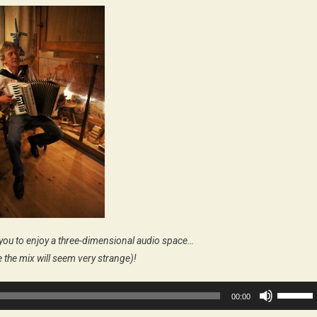
you to enjoy a three-dimensional audio space…
 the mix will seem very strange)!
Use
00:00
Up/Dow