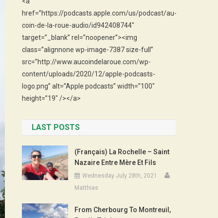
<a
href=”https://podcasts.apple.com/us/podcast/au-
coin-de-la-roue-audio/id942408744″
target=”_blank” rel=”noopener”><img
class=”alignnone wp-image-7387 size-full”
src=”http://www.aucoindelaroue.com/wp-
content/uploads/2020/12/apple-podcasts-
logo.png” alt=”Apple podcasts” width=”100″
height=”19″ /></a>
LAST POSTS
(Français) La Rochelle – Saint
Nazaire Entre Mère Et Fils
Wednesday July 28th, 2021
Matthias
From Cherbourg To Montreuil,