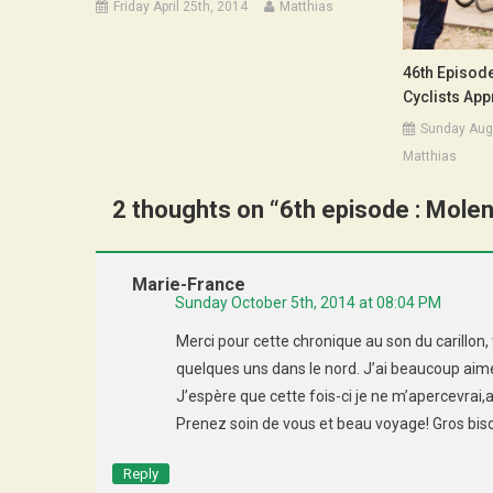
Friday April 25th, 2014
Matthias
46th Episode
Cyclists App
Sunday Aug
Matthias
2 thoughts on “
6th episode : Mole
Marie-France
Sunday October 5th, 2014 at 08:04 PM
Merci pour cette chronique au son du carillo
quelques uns dans le nord. J’ai beaucoup aimé
J’espère que cette fois-ci je ne m’apercevrai,
Prenez soin de vous et beau voyage! Gros bis
Reply