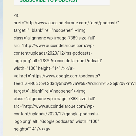
SUBSCRIBE TO PODCAST
<a
href=”http://www.aucoindelaroue.com/feed/podcast/”
target=”_blank” rel=”noopener”><img
class=”alignnone wp-image-7389 size-full”
src=”http://www.aucoindelaroue.com/wp-
content/uploads/2020/12/rss-podcasts-
logo.png” alt=”RSS Au coin de la roue Podcast”
width=”100″ height=”14″ /></a>
<a href=”https://www.google.com/podcasts?
feed=aHR0cDovL3d3dy5hdWNvaW5kZWxhcm91ZS5jb20vZmVl
target=”_blank” rel=”noopener”><img
class=”alignnone wp-image-7388 size-full”
src=”http://www.aucoindelaroue.com/wp-
content/uploads/2020/12/google-podcasts-
logo.png” alt=”Google podcasts” width=”100″
height=”14″ /></a>