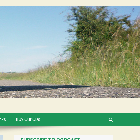
inks
Buy Our CDs