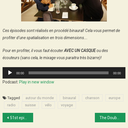
Ces épisodes sont réalisés en procédé binaural! Cela vous permet de
profiter d’une spatialisation en trois dimensions….
Pour en profiter, il vous faut écouter
AVEC UN CASQUE
ou des
écouteurs (sans cela, le mixage vous paraitra très bizarre)!
Audio
00:00
00:00
Player
Podcast:
Play in new window
Tagged
autour du monde
binaural
chanson
europe
radio
suisse
vélo
voyage
Post
51st episode : Launch to Disneyworld
The Doubs valley by Eurovelo 6