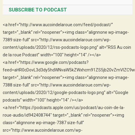
SUBSCRIBE TO PODCAST
<a href=”http://www.aucoindelaroue.com/feed/podcast/”
target=”_blank” rel=”noopener”><img class=”alignnone wp-image-
7389 size-full” src=”http://www.aucoindelaroue.com/wp-
content/uploads/2020/12/rss-podcasts-logo.png” alt=”RSS Au coin
de la roue Podcast” width=”100″ height=”14″ /></a>
<a href=”https://www.google.com/podcasts?
feed=aHR0cDovL3d3dy5hdWNvaW5kZWxhcm91ZS5jb20vZmVlZC9w
target=”_blank” rel=”noopener”><img class=”alignnone wp-image-
7388 size-full” src=”http://www.aucoindelaroue.com/wp-
content/uploads/2020/12/google-podcasts-logo.png” alt=”Google
podcasts” width=”100″ height=”14″ /></a>
<a href=”https://podcasts.apple.com/us/podcast/au-coin-de-la-
roue-audio/id942408744″ target=”_blank” rel=”noopener”><img
class=”alignnone wp-image-7387 size-full”
src=”http://www.aucoindelaroue.com/wp-