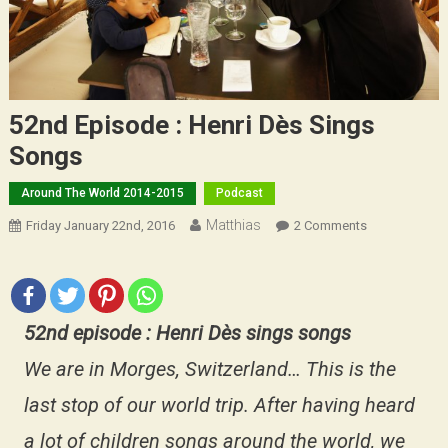
52nd Episode : Henri Dès Sings
Songs
Around The World 2014-2015
Podcast
Matthias
On
Friday January 22nd, 2016
2 Comments
52nd
Episode
:
Henri
52nd episode : Henri Dès sings songs
Dès
Sings
We are in Morges, Switzerland… This is the
Songs
last stop of our world trip. After having heard
a lot of children songs around the world, we