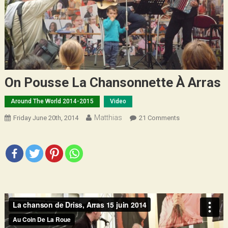
On Pousse La Chansonnette À Arras
Around The World 2014-2015
Video
Matthias
On
Friday June 20th, 2014
21 Comments
On
Pousse
La
Chansonnette
À
Arras