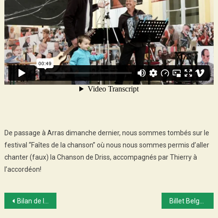
De passage à Arras dimanche dernier, nous sommes tombés sur le
festival “Faîtes de la chanson” où nous nous sommes permis d’aller
chanter (faux) la Chanson de Driss, accompagnés par Thierry à
l’accordéon!
Post
Bilan de la traversée Picardie – Pas de Calais
Billet Belge…