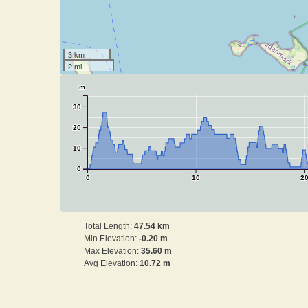
3 km
2 mi
m
30
20
10
0
0
10
2
Total Length:
47.54 km
Min Elevation:
-0.20 m
Max Elevation:
35.60 m
Avg Elevation:
10.72 m