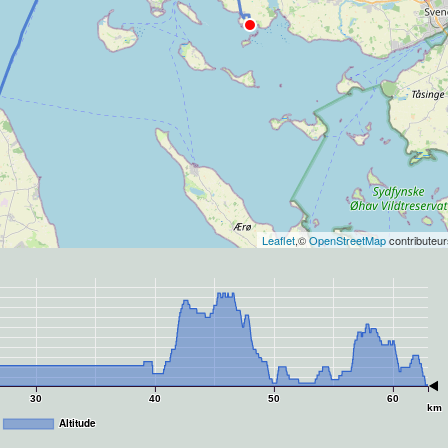
Leaflet
,©
OpenStreetMap
contributeur
30
40
50
60
km
Altitude