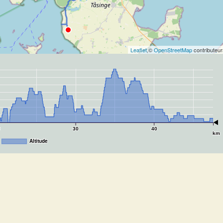
Leaflet
,©
OpenStreetMap
contributeur
0
30
40
km
Altitude