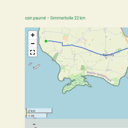
coin paumé – Simmerbolle 22 km
+
−
2 km
1 mi
m