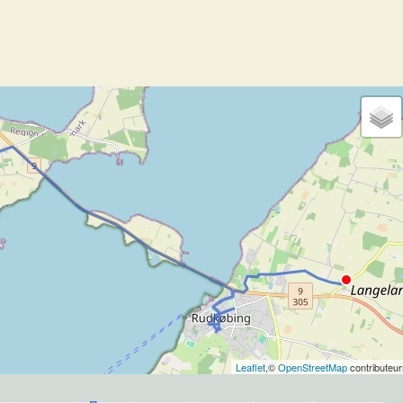
Leaflet
,©
OpenStreetMap
contributeur