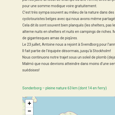
pour une somme modique voire gratuitement.
C’est très sympa souvent au milieu de la nature dans des 
cyclotouristes belges avec qui nous avons même partagé
Cela dit ils sont souvent bien planqués (les shelters, pas l
alterne nuits en shelters et nuits en campings de riches. M
de gigantesques amas de piqûres.
Le 23 juillet, Antoine nous a rejoint à Svendborg pour l’ann
Il fait partie de l’équipée désormais, jusqu’à Stockholm!
Nous continuons notre trajet sous un soleil de plomb (de
Malmö que nous devrions atteindre dans moins d’une sema
suédoises!
Sonderborg – pleine nature 63 km (dont 14 en ferry)
+
−