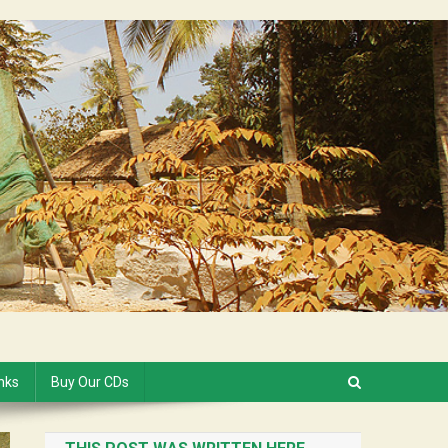
inks
Buy Our CDs