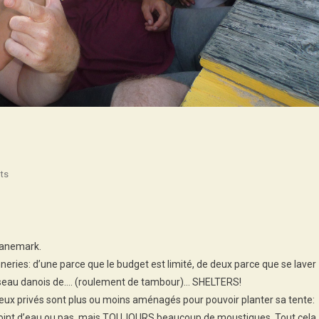
On
ts
Et
Maintenant
On
Est
 Danemark.
5
neries: d’une parce que le budget est limité, de deux parce que se laver
!
 réseau danois de…. (roulement de tambour)… SHELTERS!
eux privés sont plus ou moins aménagés pour pouvoir planter sa tente:
point d’eau ou pas, mais TOUJOURS beaucoup de moustiques. Tout cela