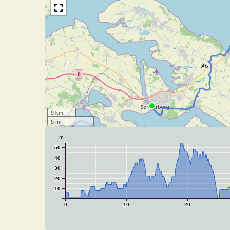
5 km
5 mi
m
50
40
30
20
10
0
10
20