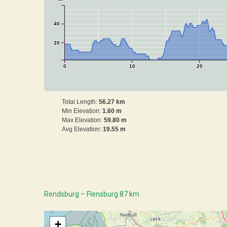
40
20
0
10
20
Total Length:
56.27 km
Min Elevation:
1.60 m
Max Elevation:
59.80 m
Avg Elevation:
19.55 m
Rendsburg – Flensburg 87 km
+