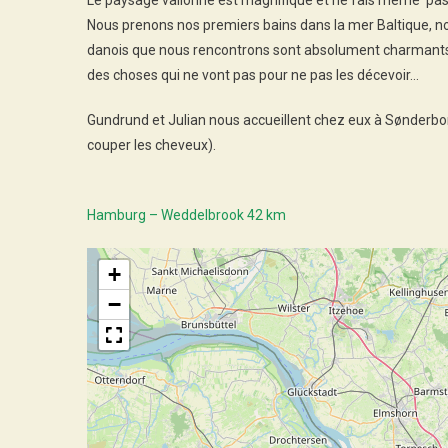
Le paysage vallonné est magnifique et ne fais même pas r
Nous prenons nos premiers bains dans la mer Baltique, no
danois que nous rencontrons sont absolument charmants,
des choses qui ne vont pas pour ne pas les décevoir…
Gundrund et Julian nous accueillent chez eux à Sønderbor
couper les cheveux).
Hamburg – Weddelbrook 42 km
+
−