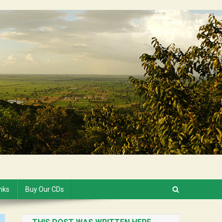
inks
Buy Our CDs