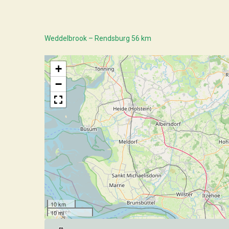
Weddelbrook – Rendsburg 56 km
+
−
10 km
10 mi
m