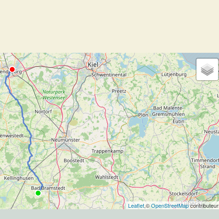
Leaflet
,©
OpenStreetMap
contributeur