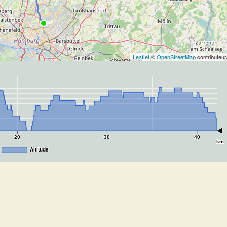
Leaflet
,©
OpenStreetMap
contributeur
20
30
40
km
Altitude