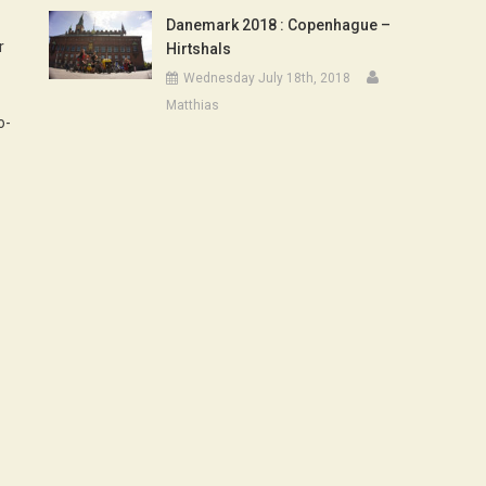
Danemark 2018 : Copenhague –
r
Hirtshals
Wednesday July 18th, 2018
Matthias
o-