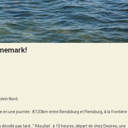
anemark!
n
u
eux,
n
plein Nord.
eut
ler
e en une journée : 87,03km entre Rendsburg et Flensburg, à la frontière
u
anemark!
 décolle pas tard…” Résultat : à 10 heures, départ de chez Desiree, une