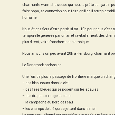
charmante warmshoweuse qui nous a prêté son jardin pour 
faire popo, sa connexion pour faire gniiiigniii arrrgh grmbl
humaine.
Nous étions fiers d’être partis si tôt -10h pour nous c’e
temporelle générée par un arrêt ravitaillement, des chemin
plus direct, voire franchement alambiqué.
Nous arrivons un peu avant 20h à Flensburg, charmant port
Le Danemark parlons en.
Une fois de plus le passage de frontière marque un chan
– des bisounours dans le ciel
– des fées bleues qui se posent sur les épaules
– des drapeaux rouge et blanc
– la campagne au bord de l’eau
– les champs de blé qui se jettent dans la mer