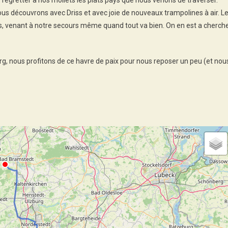
egretter a nos mollets les plats pays que nous venons de traverser.
us découvrons avec Driss et avec joie de nouveaux trampolines à air. L
 venant à notre secours même quand tout va bien. On en est a cherch
g, nous profitons de ce havre de paix pour nous reposer un peu (et nou