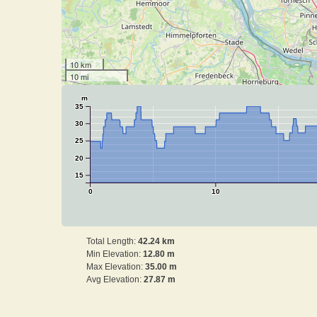
10 km
10 mi
m
35
30
25
20
15
0
10
Total Length:
42.24 km
Min Elevation:
12.80 m
Max Elevation:
35.00 m
Avg Elevation:
27.87 m