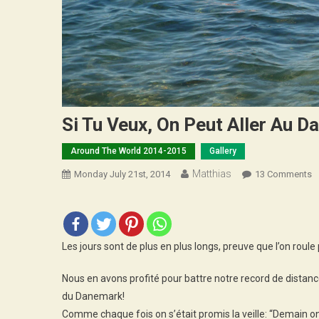
Si Tu Veux, On Peut Aller Au D
Around The World 2014-2015
Gallery
Matthias
O
Monday July 21st, 2014
13 Comments
Si
T
V
O
Les jours sont de plus en plus longs, preuve que l’on roule 
P
Al
Nous en avons profité pour battre notre record de distanc
A
du Danemark!
D
Comme chaque fois on s’était promis la veille: “Demain on