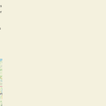
es
er
s