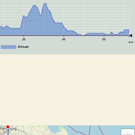
30
40
50
km
Altitude