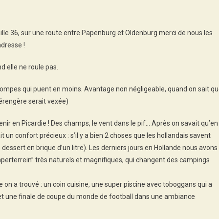
uhe!
ille 36, sur une route entre Papenburg et Oldenburg merci de nous les
adresse !
 elle ne roule pas.
 pompes qui puent en moins. Avantage non négligeable, quand on sait q
Bérengère serait vexée)
nir en Picardie ! Des champs, le vent dans le pif… Après on savait qu’en
t un confort précieux : s’il y a bien 2 choses que les hollandais savent
dessert en brique d’un litre). Les derniers jours en Hollande nous avons
erterrein” très naturels et magnifiques, qui changent des campings
 a trouvé : un coin cuisine, une super piscine avec toboggans qui a
, et une finale de coupe du monde de football dans une ambiance