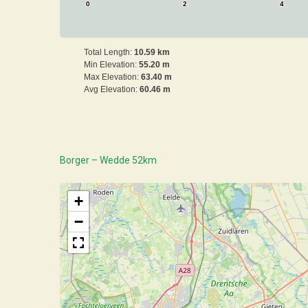
0
2
4
Total Length:
10.59 km
Min Elevation:
55.20 m
Max Elevation:
63.40 m
Avg Elevation:
60.46 m
Borger – Wedde 52km
+
−