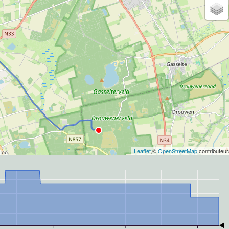
Leaflet
,©
OpenStreetMap
contributeur