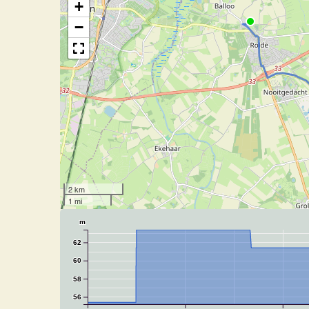
+
−
2 km
1 mi
m
62
60
58
56