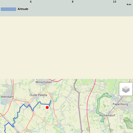
6
8
10
km
Altitude