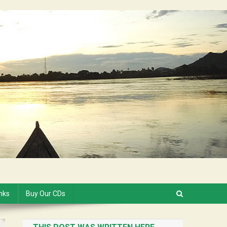
inks
Buy Our CDs