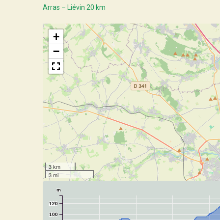
Arras – Liévin 20 km
+
−
3 km
3 mi
m
120
100