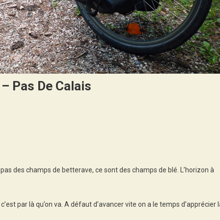
 – Pas De Calais
On
Bilan
De
La
Traversée
 pas des champs de betterave, ce sont des champs de blé. L’horizon à
Picardie
–
Pas
c’est par là qu’on va. A défaut d’avancer vite on a le temps d’apprécier l
De