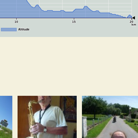
10
15
20
km
Altitude