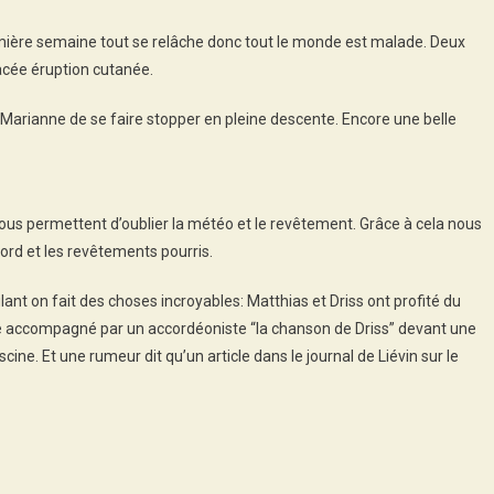
Calais
emière semaine tout se relâche donc tout le monde est malade. Deux
acée éruption cutanée.
arianne de se faire stopper en pleine descente. Encore une belle
ous permettent d’oublier la météo et le revêtement. Grâce à cela nous
Nord et les revêtements pourris.
nt on fait des choses incroyables: Matthias et Driss ont profité du
ène accompagné par un accordéoniste “la chanson de Driss” devant une
scine. Et une rumeur dit qu’un article dans le journal de Liévin sur le