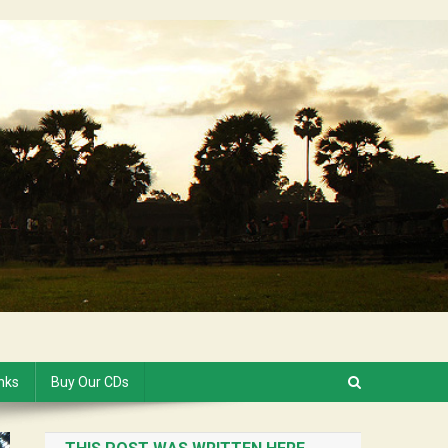
inks
Buy Our CDs