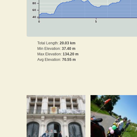
80
60
40
0
5
Total Length:
20.03 km
Min Elevation:
37.40 m
Max Elevation:
134.20 m
Avg Elevation:
70.55 m