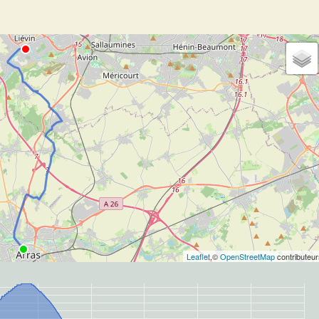
Leaflet
,©
OpenStreetMap
contributeur