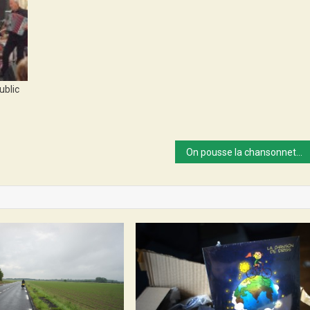
ublic
On pousse la chansonnette à Arras