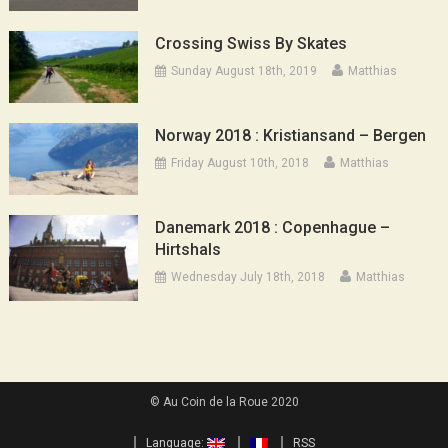
Crossing Swiss By Skates
Sunday August 18th, 2019
Matthias
Norway 2018 : Kristiansand – Bergen
Friday August 10th, 2018
Matthias
Danemark 2018 : Copenhague –
Hirtshals
Wednesday July 18th, 2018
Matthias
© Au Coin de la Roue 2020
Language:
RSS