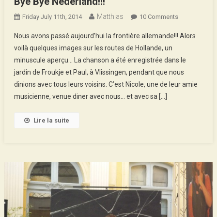
Bye Bye Nederland!!!
Matthias
On
Friday July 11th, 2014
10 Comments
Bye
Nous avons passé aujourd’hui la frontière allemande!!! Alors
Bye
voilà quelques images sur les routes de Hollande, un
Nederland!!!
minuscule aperçu… La chanson a été enregistrée dans le
jardin de Froukje et Paul, à Vlissingen, pendant que nous
dinions avec tous leurs voisins. C’est Nicole, une de leur amie
musicienne, venue diner avec nous… et avec sa […]
Lire la suite