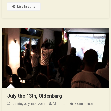
Along
Lire la suite
The
Banks
Of
The
Mekong
July the 13th, Oldenburg
Matthias
On
Tuesday July 15th, 2014
6 Comments
July