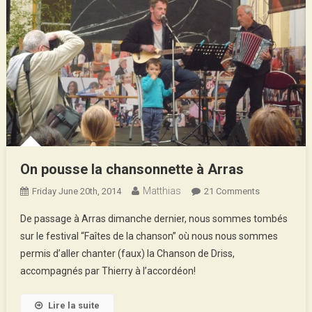
On pousse la chansonnette à Arras
Matthias
On
Friday June 20th, 2014
21 Comments
On
De passage à Arras dimanche dernier, nous sommes tombés
Pousse
sur le festival “Faîtes de la chanson” où nous nous sommes
La
permis d’aller chanter (faux) la Chanson de Driss,
Chansonnett
accompagnés par Thierry à l’accordéon!
À
Arras
Lire la suite