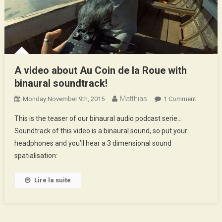
A video about Au Coin de la Roue with
binaural soundtrack!
Matthias
On
Monday November 9th, 2015
1 Comment
A
This is the teaser of our binaural audio podcast serie…
Video
Soundtrack of this video is a binaural sound, so put your
About
headphones and you’ll hear a 3 dimensional sound
Au
spatialisation:
Coin
De
La
Lire la suite
Roue
With
Binaural