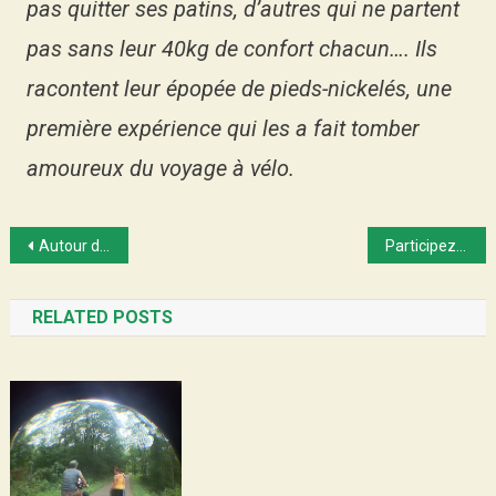
pas quitter ses patins, d’autres qui ne partent
pas sans leur 40kg de confort chacun…. Ils
racontent leur épopée de pieds-nickelés, une
première expérience qui les a fait tomber
amoureux du voyage à vélo.
Post
Autour du monde 2014/2015
Participez au projet: derniers jours!
navigation
RELATED POSTS