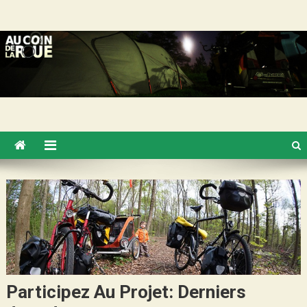
Skip
Au Coin de la Roue
to
content
Participez Au Projet: Derniers