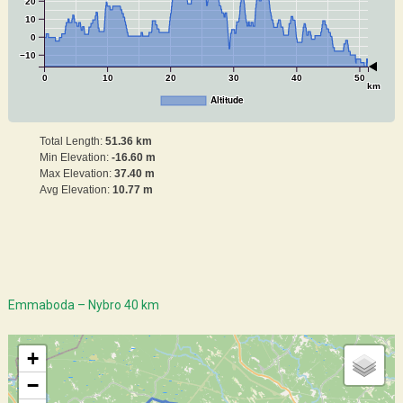
20
10
0
−10
0
10
20
30
40
50
km
Altitude
Total Length:
51.36 km
Min Elevation:
-16.60 m
Max Elevation:
37.40 m
Avg Elevation:
10.77 m
Emmaboda – Nybro 40 km
+
−