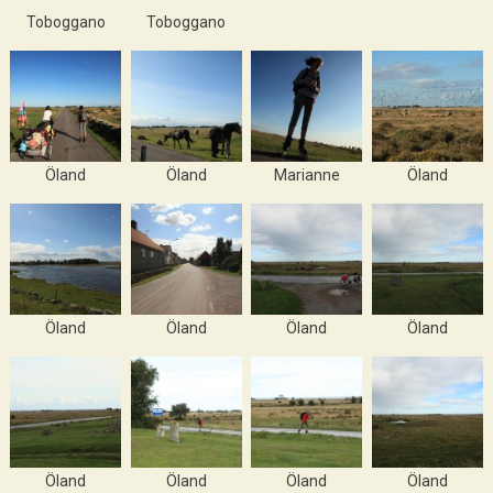
Toboggano
Toboggano
Öland
Öland
Marianne
Öland
Öland
Öland
Öland
Öland
Öland
Öland
Öland
Öland