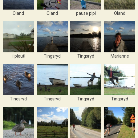
Öland
Öland
pause pipi
Öland
il pleut!
Tingsryd
Tingsryd
Marianne
Tingsryd
Tingsryd
Tingsryd
Tingsryd