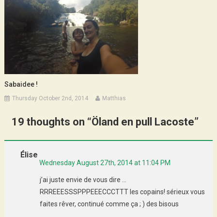
Sabaidee !
Thursday October 2nd, 2014
Matthias
19 thoughts on “
Öland en pull Lacoste
”
Élise
Wednesday August 27th, 2014 at 11:04 PM
j’ai juste envie de vous dire …
RRREEESSSPPPEEECCCTTT les copains! sérieux vous
faites rêver, continué comme ça ; ) des bisous