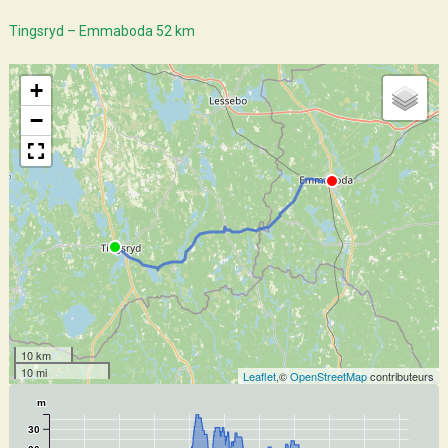
Tingsryd – Emmaboda 52 km
+
−
10 km
10 mi
Leaflet
,©
OpenStreetMap
contributeurs
m
30