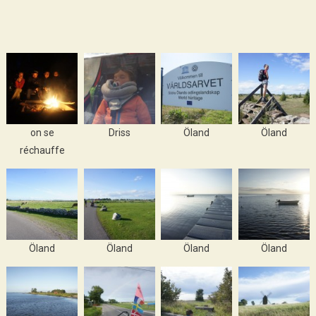
on se
Driss
Öland
Öland
réchauffe
Öland
Öland
Öland
Öland