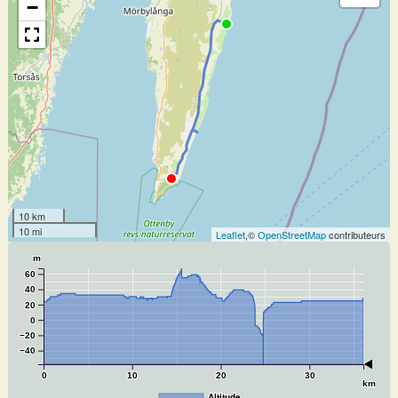
−
10 km
10 mi
Leaflet
,©
OpenStreetMap
contributeurs
m
60
40
20
0
−20
−40
0
10
20
30
km
Altitude