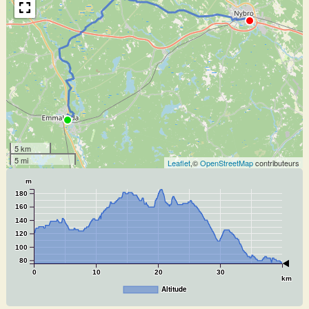
5 km
5 mi
Leaflet
,©
OpenStreetMap
contributeurs
m
180
160
140
120
100
80
0
10
20
30
km
Altitude