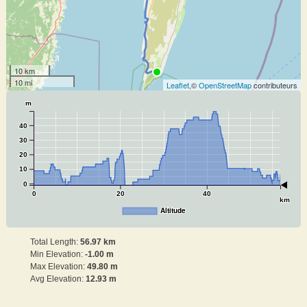
10 km
10 mi
Leaflet
,©
OpenStreetMap
contributeurs
m
40
30
20
10
0
0
20
40
km
Altitude
Total Length:
56.97 km
Min Elevation:
-1.00 m
Max Elevation:
49.80 m
Avg Elevation:
12.93 m