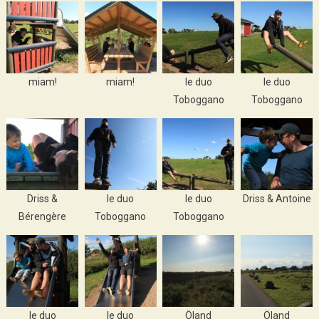
miam!
miam!
le duo
le duo
Toboggano
Toboggano
Driss &
le duo
le duo
Driss & Antoine
Bérengère
Toboggano
Toboggano
le duo
le duo
Öland
Öland