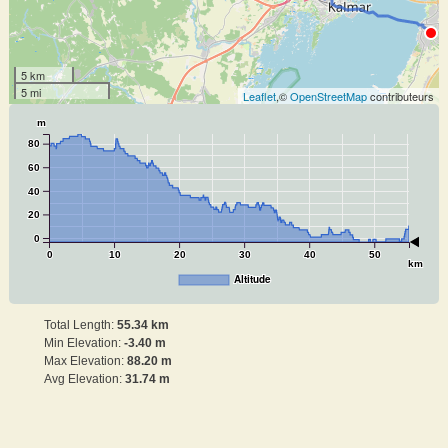
5 km
5 mi
Leaflet
,©
OpenStreetMap
contributeurs
m
80
60
40
20
0
0
10
20
30
40
50
km
Altitude
Total Length:
55.34 km
Min Elevation:
-3.40 m
Max Elevation:
88.20 m
Avg Elevation:
31.74 m