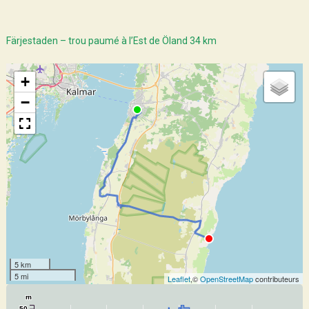
Färjestaden – trou paumé à l’Est de Öland 34 km
+
−
5 km
5 mi
Leaflet
,©
OpenStreetMap
contributeurs
m