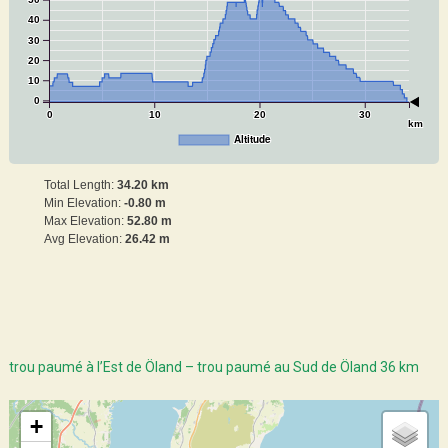
50
40
30
20
10
0
0
10
20
30
km
Altitude
Total Length:
34.20 km
Min Elevation:
-0.80 m
Max Elevation:
52.80 m
Avg Elevation:
26.42 m
trou paumé à l’Est de Öland – trou paumé au Sud de Öland 36 km
+