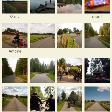
Öland
miam!
Antoine