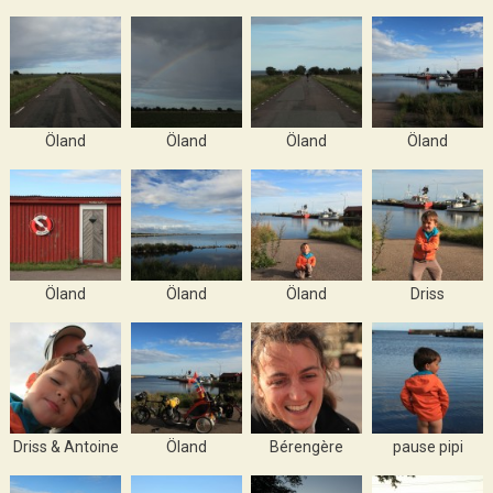
Öland
Öland
Öland
Öland
Öland
Öland
Öland
Driss
Driss & Antoine
Öland
Bérengère
pause pipi