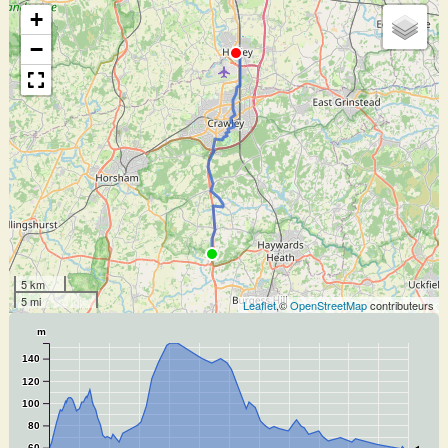
+
−
5 km
5 mi
Leaflet
,©
OpenStreetMap
contributeurs
m
140
120
100
80
60