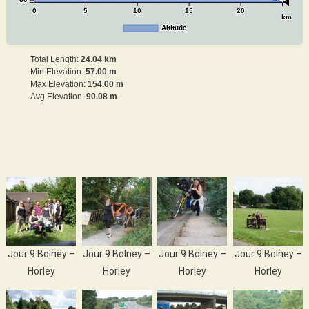
0
5
10
15
20
km
Altitude
Total Length:
24.04 km
Min Elevation:
57.00 m
Max Elevation:
154.00 m
Avg Elevation:
90.08 m
Jour 9 Bolney –
Jour 9 Bolney –
Jour 9 Bolney –
Jour 9 Bolney –
Horley
Horley
Horley
Horley