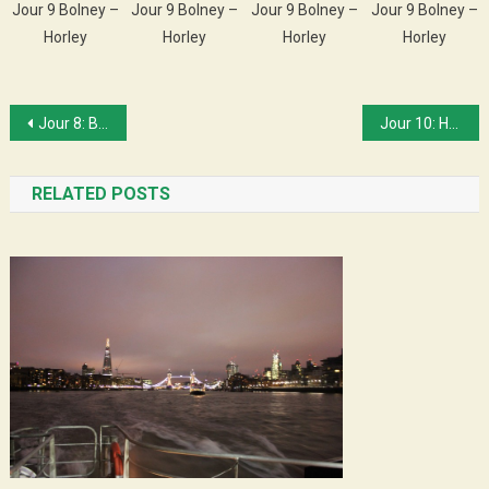
Jour 9 Bolney –
Jour 9 Bolney –
Jour 9 Bolney –
Jour 9 Bolney –
Horley
Horley
Horley
Horley
Post
Jour 8: Brighton – Bolney!
Jour 10: Horley – Redhill!
navigation
RELATED POSTS