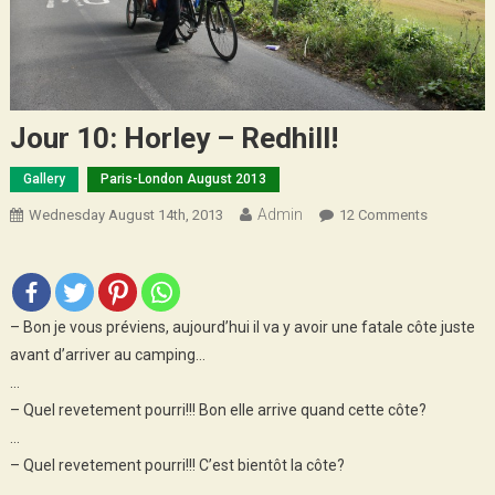
Jour 10: Horley – Redhill!
Gallery
Paris-London August 2013
Admin
On
Wednesday August 14th, 2013
12 Comments
Jour
10:
Horley
–
– Bon je vous préviens, aujourd’hui il va y avoir une fatale côte juste
Redhill!
avant d’arriver au camping…
…
– Quel revetement pourri!!! Bon elle arrive quand cette côte?
…
– Quel revetement pourri!!! C’est bientôt la côte?
…