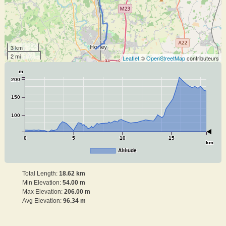
3 km
2 mi
Leaflet
,©
OpenStreetMap
contributeurs
m
200
150
100
0
5
10
15
km
Altitude
Total Length:
18.62 km
Min Elevation:
54.00 m
Max Elevation:
206.00 m
Avg Elevation:
96.34 m