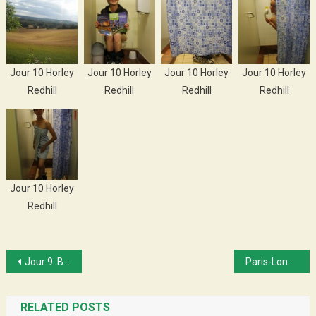
Jour 10 Horley
Jour 10 Horley
Jour 10 Horley
Jour 10 Horley
Redhill
Redhill
Redhill
Redhill
Jour 10 Horley
Redhill
Post
Jour 9: Bolney – Horley!
Paris-Londres 3e épisode: podcast
navigation
RELATED POSTS