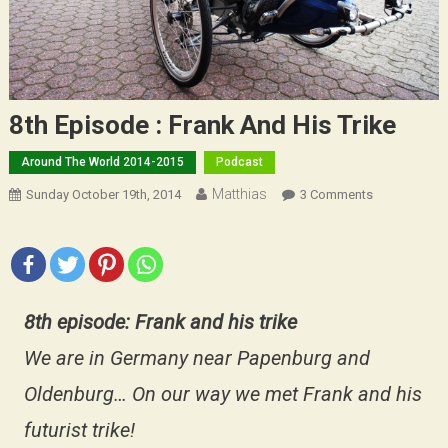
8th Episode : Frank And His Trike
Around The World 2014-2015
Podcast
Matthias
On
Sunday October 19th, 2014
3 Comments
8th
Episode
:
Frank
And
8th episode: Frank and his trike
His
We are in Germany near Papenburg and
Trike
Oldenburg… On our way we met Frank and his
futurist trike!