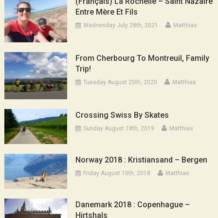
(Français) La Rochelle – Saint Nazaire
Entre Mère Et Fils
Wednesday July 28th, 2021
Matthias
From Cherbourg To Montreuil, Family
Trip!
Tuesday August 25th, 2020
Matthias
Crossing Swiss By Skates
Sunday August 18th, 2019
Matthias
Norway 2018 : Kristiansand – Bergen
Friday August 10th, 2018
Matthias
Danemark 2018 : Copenhague –
Hirtshals