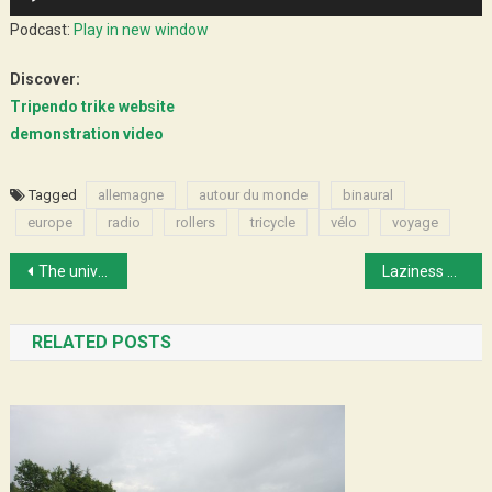
Player
Podcast:
Play in new window
Discover:
Tripendo trike website
demonstration video
Tagged
allemagne
autour du monde
binaural
europe
radio
rollers
tricycle
vélo
voyage
Post
The universality of things…
Laziness along the banks of the Mekong River
navigation
RELATED POSTS