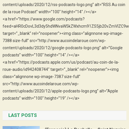
content/uploads/2020/12/rss-podcasts-logo.png” alt=”RSS Au coin
de la roue Podcast” width=”100″ height=”14″ /></a>
<a href=”https://www.google.com/podcasts?
feed=aHR0cDovL3d3dy5hdWNvaW5kZWxhcm91ZS5jb20vZmVlZC9w
target=”_blank” rel=”noopener”><img class=”alignnone wp-image-
7388 size-full” src=”http://www.aucoindelaroue.com/wp-
content/uploads/2020/12/google-podcasts-logo.png” alt=”Google
podcasts” width=”100″ height=”14″ /></a>
<a href=”https://podcasts.apple.com/us/podcast/au-coin-de-la-
roue-audio/id942408744″ target=”_blank” rel=”noopener”><img
class=”alignnone wp-image-7387 size-full”
src=”http://www.aucoindelaroue.com/wp-
content/uploads/2020/12/apple-podcasts-logo.png” alt=”Apple
podcasts” width=”100″ height=”19″ /></a>
LAST POSTS