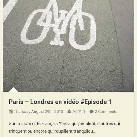
Paris – Londres en vidéo #Episode 1
Admin
On
Thursday August 29th, 2013
2 Comments
Paris
Sur la route côté Français Y’en a qui pédalent, d’autres qui
–
trinquent ou encore qui roupillent tranquilou…
Londres