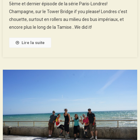
5ème et dernier épisode de la série Paris-Londres!
–
Champagne, sur le Tower Bridge if you please! Londres c’est
Londres
chouette, surtout en rollers au milieu des bus impériaux, et
En
encore plus le long de la Tamise…We did it!
Vidéo
#Episode
5
Lire la suite