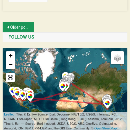
Posts
Older posts
navigation
FOLLOW US