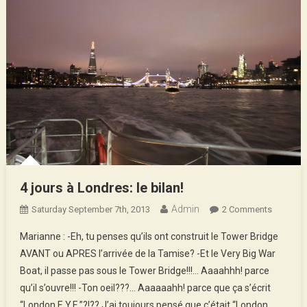
4 jours à Londres: le bilan!
Admin
On
Saturday September 7th, 2013
2 Comments
4
Marianne : -Eh, tu penses qu’ils ont construit le Tower Bridge
Jours
AVANT ou APRES l’arrivée de la Tamise? -Et le Very Big War
À
Boat, il passe pas sous le Tower Bridge!!!… Aaaahhh! parce
Londres:
qu’il s’ouvre!!! -Ton oeil???… Aaaaaahh! parce que ça s’écrit
Le
Bilan!
“London E.Y.E.”?!?? J’ai toujours pensé que c’était “London