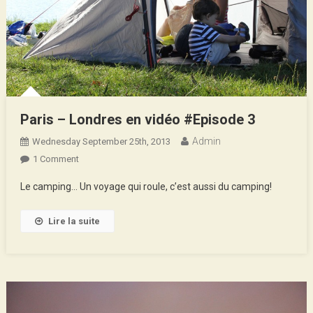
Paris – Londres en vidéo #Episode 3
Admin
Wednesday September 25th, 2013
On
1 Comment
Paris
Le camping… Un voyage qui roule, c’est aussi du camping!
–
Londres
Lire la suite
En
Vidéo
#Episode
3