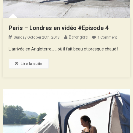
Paris – Londres en vidéo #Episode 4
Bérengère
On
Sunday October 20th, 2013
1 Comment
Paris
L’arrivée en Angleterre… …où il fait beau et presque chaud !
–
Londres
Lire la suite
En
Vidéo
#Episod
4