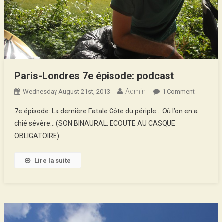
Paris-Londres 7e épisode: podcast
Admin
On
Wednesday August 21st, 2013
1 Comment
Paris-
7e épisode: La dernière Fatale Côte du périple… Où l’on en a
Londres
chié sévère… (SON BINAURAL: ECOUTE AU CASQUE
7e
OBLIGATOIRE)
Épisode:
Podcast
Lire la suite