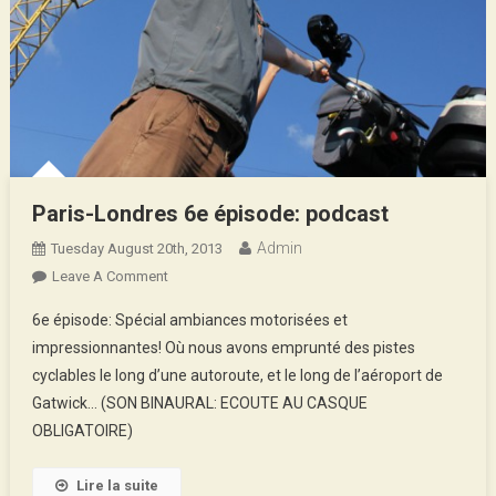
Paris-Londres 6e épisode: podcast
Admin
Tuesday August 20th, 2013
On
Leave A Comment
Paris-
6e épisode: Spécial ambiances motorisées et
Londres
impressionnantes! Où nous avons emprunté des pistes
6e
cyclables le long d’une autoroute, et le long de l’aéroport de
Épisode:
Gatwick… (SON BINAURAL: ECOUTE AU CASQUE
Podcast
OBLIGATOIRE)
Lire la suite