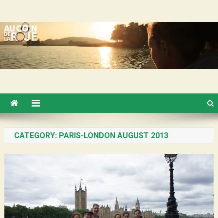
Skip
Au Coin de la Roue
to
content
CATEGORY:
PARIS-LONDON AUGUST 2013