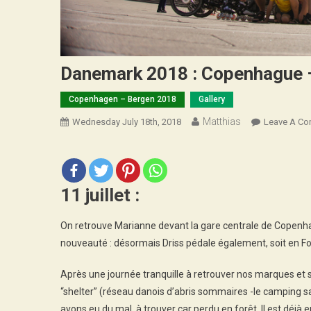
Danemark 2018 : Copenhague –
Copenhagen – Bergen 2018
Gallery
Matthias
Wednesday July 18th, 2018
Leave A C
11 juillet :
On retrouve Marianne devant la gare centrale de Copenhagu
nouveauté : désormais Driss pédale également, soit en Fo
Après une journée tranquille à retrouver nos marques et s
“shelter” (réseau danois d’abris sommaires -le camping sa
avons eu du mal à trouver car perdu en forêt. Il est déj