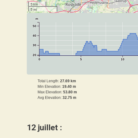
5 km
5 mi
m
50
40
30
20
0
5
10
Total Length:
27.69 km
Min Elevation:
19.40 m
Max Elevation:
53.80 m
Avg Elevation:
32.75 m
12 juillet :