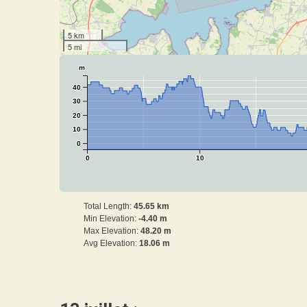
5 km
5 mi
m
40
30
20
10
0
0
10
Total Length:
45.65 km
Min Elevation:
-4.40 m
Max Elevation:
48.20 m
Avg Elevation:
18.06 m