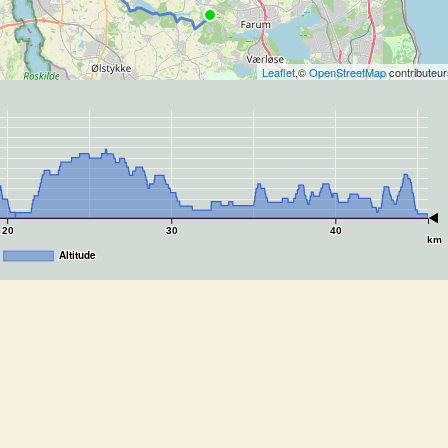
Leaflet
,©
OpenStreetMap
contributeur
20
30
40
km
Altitude