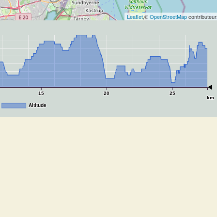
Leaflet
,©
OpenStreetMap
contributeur
15
20
25
km
Altitude