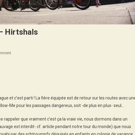
 Hirtshals
On
omment
Danemark
2018
:
Copenhague
–
Hirtshals
e et c’est parti ! La fière équipée est de retour sur les routes avec un
llow-Me pour les passages dangereux, soit -de plus en plus- seul…
e rappeler que vraiment c’est ça la vraie vie, nous dormons dans un
uvage est interdit- cf. article pendant notre tour du monde) que nous
à envahi par des schtroumpfs déguisés en enfants en colonie de vacance