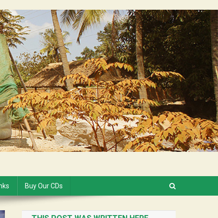
inks
Buy Our CDs