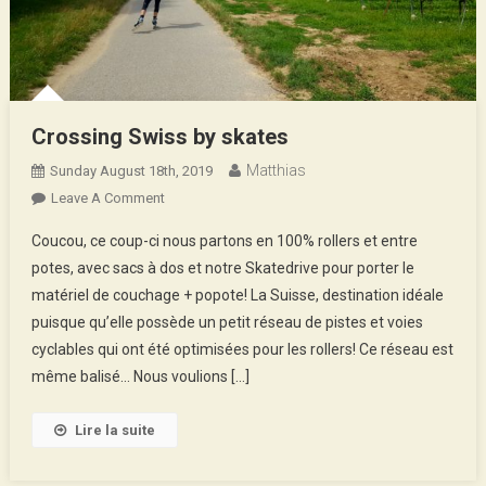
Crossing Swiss by skates
Matthias
Sunday August 18th, 2019
On
Leave A Comment
Crossing
Coucou, ce coup-ci nous partons en 100% rollers et entre
Swiss
potes, avec sacs à dos et notre Skatedrive pour porter le
By
matériel de couchage + popote! La Suisse, destination idéale
Skates
puisque qu’elle possède un petit réseau de pistes et voies
cyclables qui ont été optimisées pour les rollers! Ce réseau est
même balisé… Nous voulions […]
Lire la suite