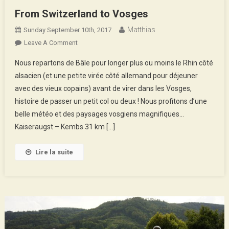
From Switzerland to Vosges
Matthias
Sunday September 10th, 2017
On
Leave A Comment
From
Nous repartons de Bâle pour longer plus ou moins le Rhin côté
Switzerland
alsacien (et une petite virée côté allemand pour déjeuner
To
avec des vieux copains) avant de virer dans les Vosges,
Vosges
histoire de passer un petit col ou deux ! Nous profitons d’une
belle météo et des paysages vosgiens magnifiques…
Kaiseraugst – Kembs 31 km […]
Lire la suite