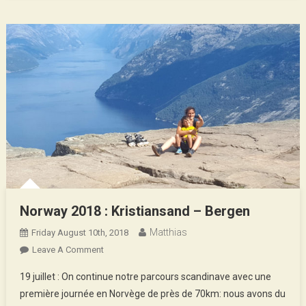
Norway 2018 : Kristiansand – Bergen
Matthias
Friday August 10th, 2018
On
Leave A Comment
Norway
19 juillet : On continue notre parcours scandinave avec une
2018
première journée en Norvège de près de 70km: nous avons du
: