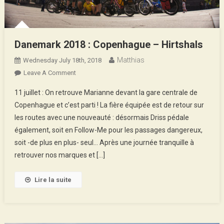
Danemark 2018 : Copenhague – Hirtshals
Matthias
Wednesday July 18th, 2018
On
Leave A Comment
Danemark
11 juillet : On retrouve Marianne devant la gare centrale de
2018
Copenhague et c’est parti ! La fière équipée est de retour sur
:
les routes avec une nouveauté : désormais Driss pédale
Copenhague
également, soit en Follow-Me pour les passages dangereux,
–
Hirtshals
soit -de plus en plus- seul… Après une journée tranquille à
retrouver nos marques et […]
Lire la suite