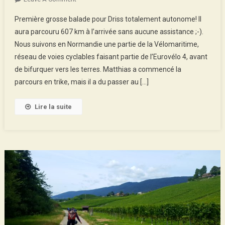
From
Première grosse balade pour Driss totalement autonome! Il
Cherbourg
aura parcouru 607 km à l’arrivée sans aucune assistance ;-).
To
Nous suivons en Normandie une partie de la Vélomaritime,
Montreuil,
réseau de voies cyclables faisant partie de l’Eurovélo 4, avant
Family
Trip!
de bifurquer vers les terres. Matthias a commencé la
parcours en trike, mais il a du passer au […]
Lire la suite