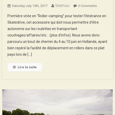
Matthias
On
Saturday July 15th, 2017
3 Comments
Anvers
Première virée en “Roller-camping” pour tester l’itinérance en
–
Skatedrive, cet accessoire qui doit nous permettre d’être
Amsterdam
autonome sur les roulettes en transportant
En
couchages/affaires/etc… (plus d’infos). Nous avons donc
1003
Rollers
parcouru un bout de chemin du 4 au 10 juin en Hollande, ayant
bien repéré la facilité de déplacement en rollers dans ce plat
pays lors de […]
Lire la suite