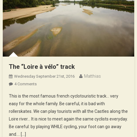
The “Loire à vélo” track
Matthias
Wednesday September 21st, 2016
On
4 Comments
The
This is the most famous french cyclotouristic track… very
“Loire
easy for the whole family. Be careful, it is bad with
À
rollerskates. We can play tourists with all the Castles along the
Vélo”
Loire river… It is nice to meet again the same cyclists everyday.
Track
Be careful: by playing WHILE cycling, your foot can go away
and…. […]