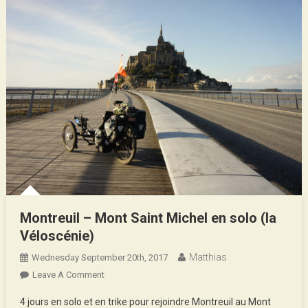
Montreuil – Mont Saint Michel en solo (la
Véloscénie)
Matthias
Wednesday September 20th, 2017
On
Leave A Comment
Montreuil
4 jours en solo et en trike pour rejoindre Montreuil au Mont
–