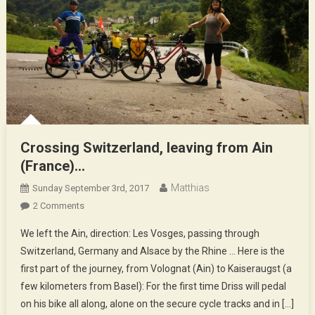
Crossing Switzerland, leaving from Ain
(France)…
Matthias
Sunday September 3rd, 2017
On
2 Comments
Crossing
We left the Ain, direction: Les Vosges, passing through
Switzerland,
Switzerland, Germany and Alsace by the Rhine … Here is the
Leaving
first part of the journey, from Volognat (Ain) to Kaiseraugst (a
From
few kilometers from Basel): For the first time Driss will pedal
Ain
(France)
on his bike all along, alone on the secure cycle tracks and in […]