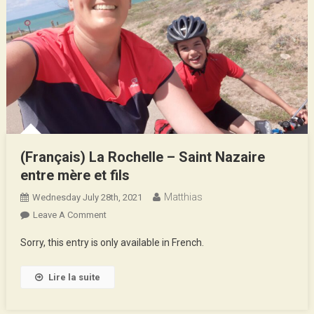
(Français) La Rochelle – Saint Nazaire
entre mère et fils
Matthias
Wednesday July 28th, 2021
On
Leave A Comment
(Français)
Sorry, this entry is only available in French.
La
Rochelle
Lire la suite
–
Saint
Nazaire