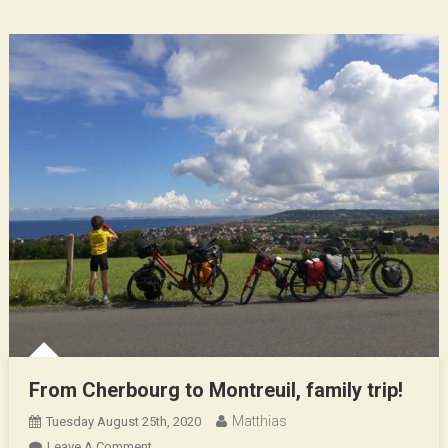
Entre
Mère
Et
Fils
From Cherbourg to Montreuil, family trip!
Matthias
Tuesday August 25th, 2020
On
Leave A Comment