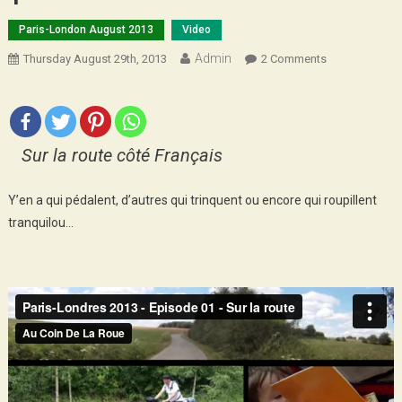
Paris-London August 2013
Video
Admin
On
Thursday August 29th, 2013
2 Comments
Paris
–
Londres
En
Sur la route côté Français
Vidéo
#Episode
Y’en a qui pédalent, d’autres qui trinquent ou encore qui roupillent
1
tranquilou…