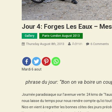
Jour 4: Forges Les Eaux – Mes
Gallery
Paris-London August 2013
Admin
O
Thursday August 8th, 2013
6 Comments
Jo
4:
Fo
Le
Mardi 6 aout
Ea
–
phrase du jour: “Bon on va boire un cou
Me
En
Journée paradisiaque sur l’avenue verte: 24 kms de “faus
Br
nous laisse du temps pour nous rendre compte qu’ici tout
Nico en vient à regretter les bonnes côtes des jours précé