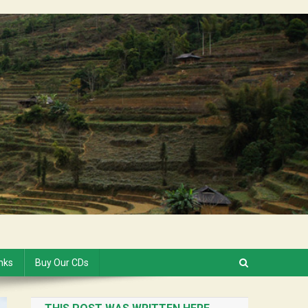
inks
Buy Our CDs