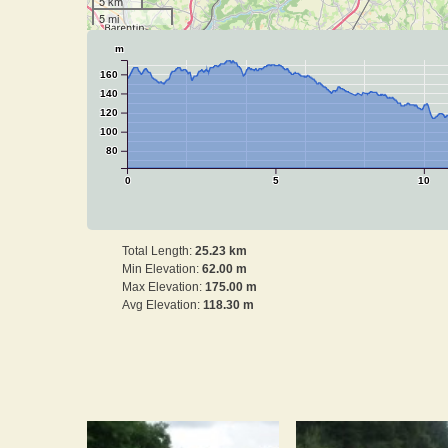
5 km
5 mi
m
160
140
120
100
80
0
5
10
Total Length:
25.23 km
Min Elevation:
62.00 m
Max Elevation:
175.00 m
Avg Elevation:
118.30 m