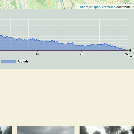
Leaflet
,©
OpenStreetMap
contributeur
15
20
25
km
Altitude