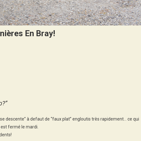
nières En Bray!
n
ur
rges
s
ux
p?”
snières
se descente” à defaut de “faux plat” engloutis très rapidement… ce qui
ay!
 est fermé le mardi.
dents!