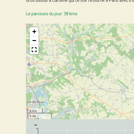
Gros bisous à Caroline qui ce soir retourne à Paris avec E
Le parcours du jour: 38 kms
+
−
5 km
5 mi
m