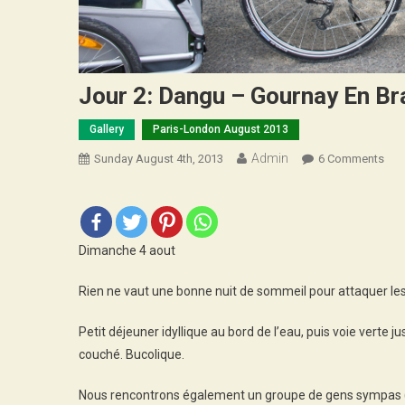
Jour 2: Dangu – Gournay En Bra
Gallery
Paris-London August 2013
Admin
On
Sunday August 4th, 2013
6 Comments
Jou
2:
Dan
–
Dimanche 4 aout
Gou
En
Rien ne vaut une bonne nuit de sommeil pour attaquer les
Bra
!
Petit déjeuner idyllique au bord de l’eau, puis voie verte 
couché. Bucolique.
Nous rencontrons également un groupe de gens sympas (le