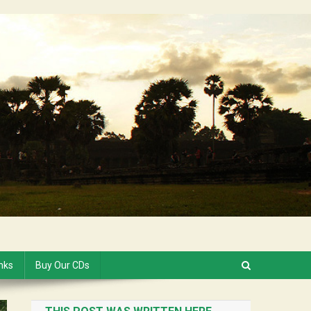
inks
Buy Our CDs