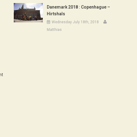
Danemark 2018 : Copenhague –
Hirtshals
Wednesday July 18th, 2018
Matthias
nt