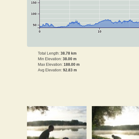
150
100
50
0
10
Total Length:
38.78 km
Min Elevation:
38.00 m
Max Elevation:
188.00 m
Avg Elevation:
92.83 m