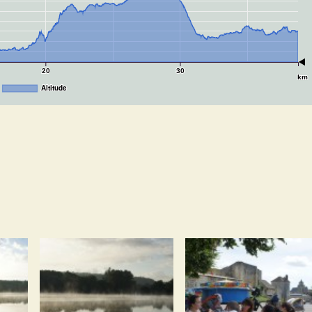
20
30
km
Altitude