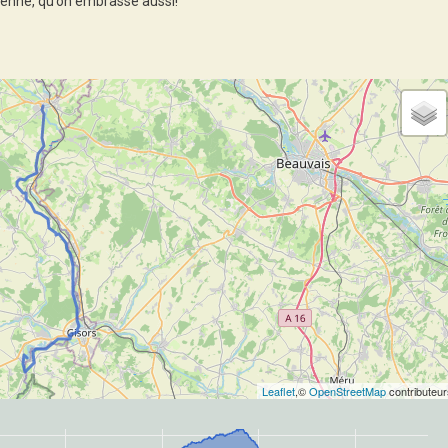
tienne, qu’on embrasse aussi!
Leaflet
,©
OpenStreetMap
contributeur