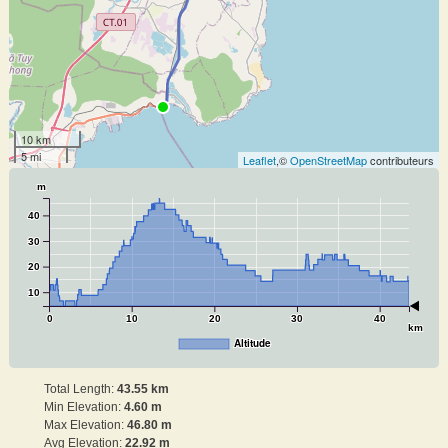
10 km
5 mi
Leaflet
,©
OpenStreetMap
contributeurs
m
40
30
20
10
0
10
20
30
40
km
Altitude
Total Length:
43.55 km
Min Elevation:
4.60 m
Max Elevation:
46.80 m
Avg Elevation:
22.92 m