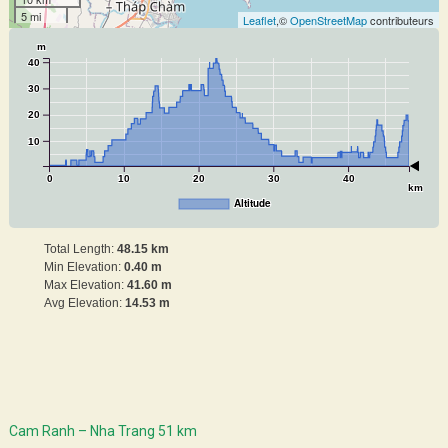
5 mi
Leaflet
,©
OpenStreetMap
contributeurs
m
40
30
20
10
0
10
20
30
40
km
Altitude
Total Length:
48.15 km
Min Elevation:
0.40 m
Max Elevation:
41.60 m
Avg Elevation:
14.53 m
Cam Ranh – Nha Trang 51 km