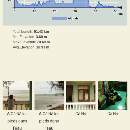
20
0
10
20
30
40
50
km
Altitude
Total Length:
51.43 km
Min Elevation:
3.60 m
Max Elevation:
70.40 m
Avg Elevation:
18.93 m
A Cà Ná les
A Cà Ná les
Cà Ná
Cà Ná
pieds dans
pieds dans
l’eau
l’eau