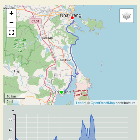
+
−
10 km
5 mi
Leaflet
,©
OpenStreetMap
contributeurs
m
60
40