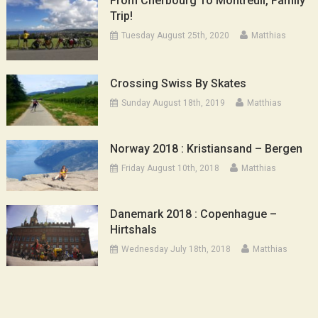
From Cherbourg To Montreuil, Family
Trip!
Tuesday August 25th, 2020
Matthias
Crossing Swiss By Skates
Sunday August 18th, 2019
Matthias
Norway 2018 : Kristiansand – Bergen
Friday August 10th, 2018
Matthias
Danemark 2018 : Copenhague –
Hirtshals
Wednesday July 18th, 2018
Matthias