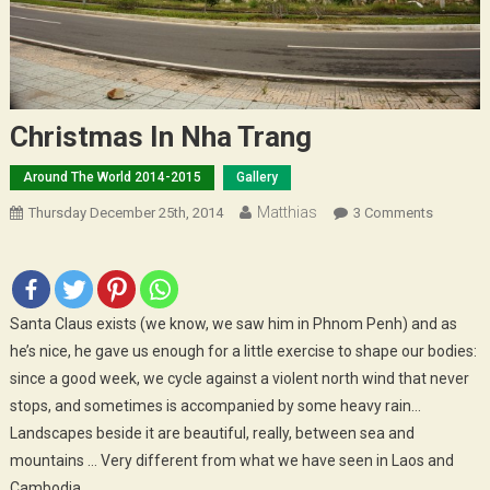
Christmas In Nha Trang
Around The World 2014-2015
Gallery
Matthias
On
Thursday December 25th, 2014
3 Comments
Christma
In
Nha
Trang
Santa Claus exists (we know, we saw him in Phnom Penh) and as
he’s nice, he gave us enough for a little exercise to shape our bodies:
since a good week, we cycle against a violent north wind that never
stops, and sometimes is accompanied by some heavy rain…
Landscapes beside it are beautiful, really, between sea and
mountains … Very different from what we have seen in Laos and
Cambodia.