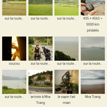
sur la route…
sur la route…
sur la route…
435 + 4565 =
5000 km
pédalés
coucou
sur la route…
sur la route…
sur la route…
sur la route…
arrivée à Nha
le sapin fait
Nha Trang
Trang
main