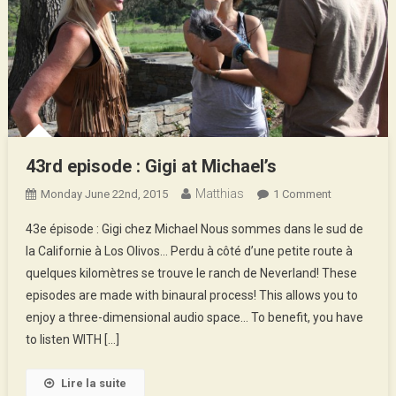
43rd episode : Gigi at Michael’s
Matthias
On
Monday June 22nd, 2015
1 Comment
43rd
43e épisode : Gigi chez Michael Nous sommes dans le sud de
Episode
la Californie à Los Olivos… Perdu à côté d’une petite route à
:
quelques kilomètres se trouve le ranch de Neverland! These
Gigi
episodes are made with binaural process! This allows you to
At
Michael’s
enjoy a three-dimensional audio space… To benefit, you have
to listen WITH […]
Lire la suite