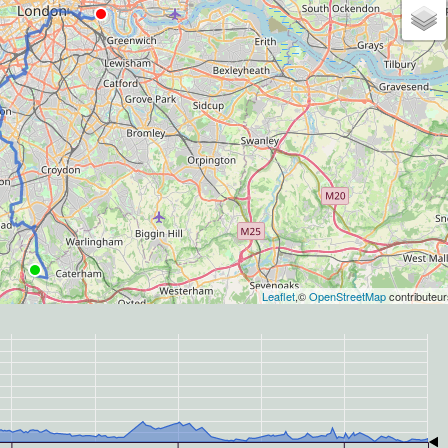
Leaflet
,©
OpenStreetMap
contributeur