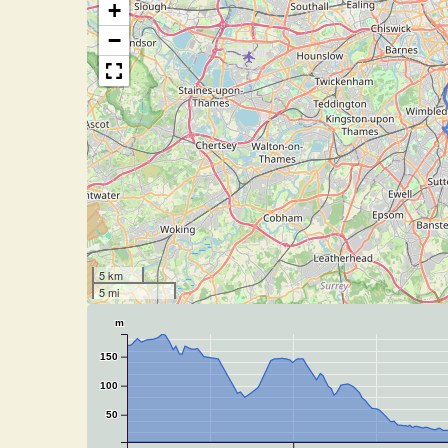
+
−
5 km
5 mi
m
150
100
50