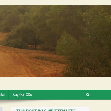
inks
Buy Our CDs