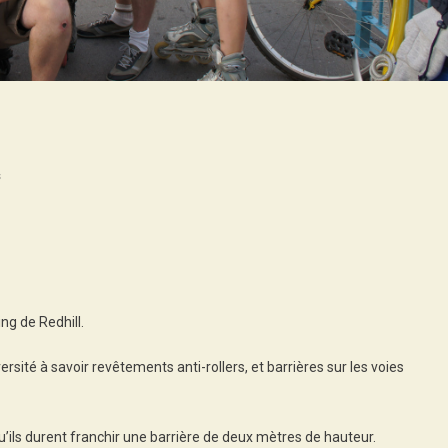
On
s
Jour
11:
Redhill
–
London!
ng de Redhill.
rsité à savoir revêtements anti-rollers, et barrières sur les voies
u’ils durent franchir une barrière de deux mètres de hauteur.