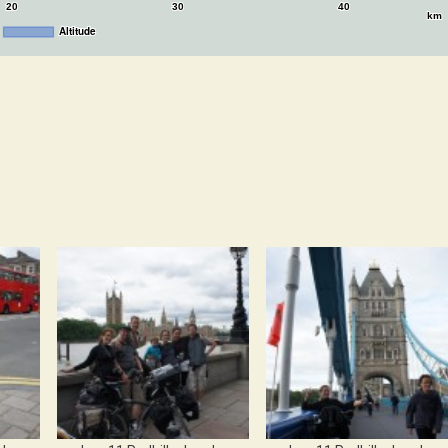
20
30
40
km
Altitude