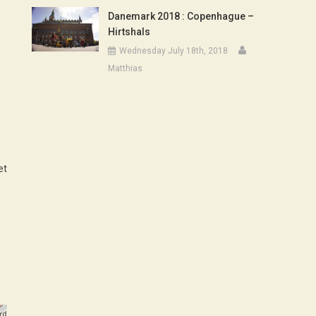
Danemark 2018 : Copenhague –
Hirtshals
Wednesday July 18th, 2018
Matthias
et