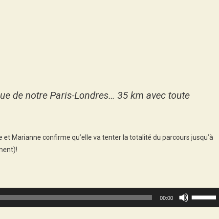
es
de
st
ique de notre Paris-Londres… 35 km avec toute
e et Marianne confirme qu’elle va tenter la totalité du parcours jusqu’à
ment)!
Use
00:00
Up/Dow
Arrow