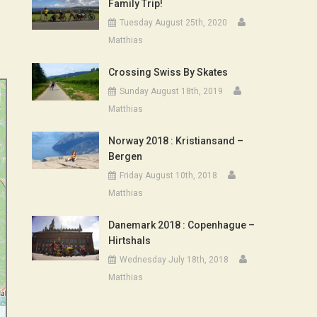
Family Trip!
Tuesday August 25th, 2020
Matthias
Crossing Swiss By Skates
e
Sunday August 18th, 2019
Matthias
Norway 2018 : Kristiansand –
Bergen
Friday August 10th, 2018
Matthias
Danemark 2018 : Copenhague –
Hirtshals
Wednesday July 18th, 2018
Matthias