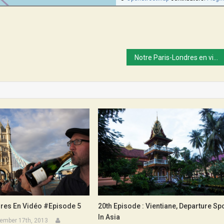
Notre Paris-Londres en vidéos…
dres En Vidéo #Episode 5
20th Episode : Vientiane, Departure Sp
In Asia
ember 17th, 2013