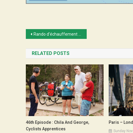
Post
Rando d’échauffement pour Paris-Londres
navigation
RELATED POSTS
Paris – Lon
46th Episode : Chila And George,
Cyclists Apprentices
Sunday Nov