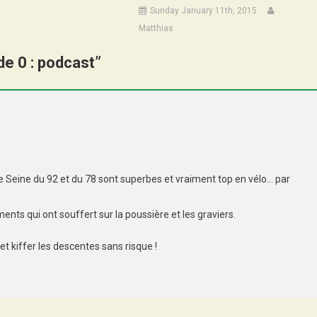
Sunday January 11th, 2015
Matthias
de 0 : podcast
”
e Seine du 92 et du 78 sont superbes et vraiment top en vélo… par
ents qui ont souffert sur la poussière et les graviers.
 et kiffer les descentes sans risque !