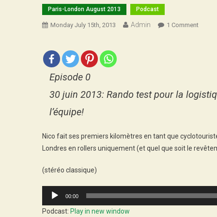
Paris-London August 2013
Podcast
Admin
On
Monday July 15th, 2013
1 Comment
Paris-
Londr
Épiso
0
Episode 0
:
Podca
30 juin 2013: Rando test pour la logist
l’équipe!
Nico fait ses premiers kilomètres en tant que cyclotourist
Londres en rollers uniquement (et quel que soit le revête
(stéréo classique)
Audio
00:00
Player
Podcast:
Play in new window