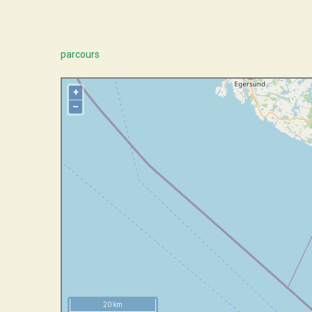
parcours
+
–
20 km