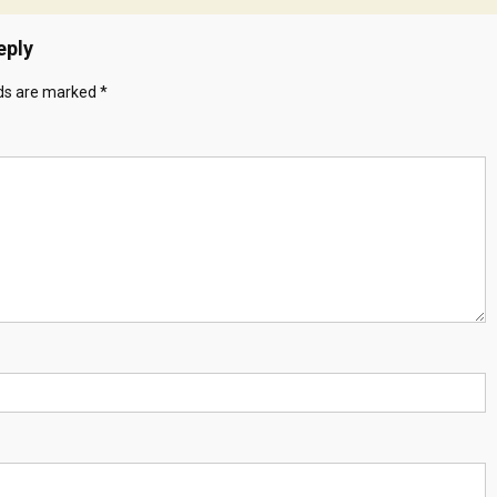
eply
lds are marked
*