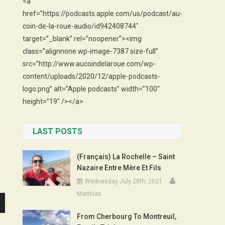
<a
href=”https://podcasts.apple.com/us/podcast/au-
coin-de-la-roue-audio/id942408744″
target=”_blank” rel=”noopener”><img
class=”alignnone wp-image-7387 size-full”
src=”http://www.aucoindelaroue.com/wp-
content/uploads/2020/12/apple-podcasts-
logo.png” alt=”Apple podcasts” width=”100″
height=”19″ /></a>
LAST POSTS
(Français) La Rochelle – Saint
Nazaire Entre Mère Et Fils
Wednesday July 28th, 2021
Matthias
n
From Cherbourg To Montreuil,