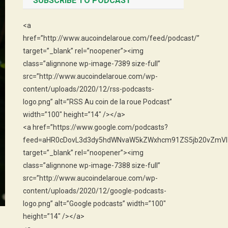
SUBSCRIBE TO PODCAST
<a
href=”http://www.aucoindelaroue.com/feed/podcast/”
target=”_blank” rel=”noopener”><img
class=”alignnone wp-image-7389 size-full”
src=”http://www.aucoindelaroue.com/wp-
content/uploads/2020/12/rss-podcasts-
logo.png” alt=”RSS Au coin de la roue Podcast”
width=”100″ height=”14″ /></a>
<a href=”https://www.google.com/podcasts?
feed=aHR0cDovL3d3dy5hdWNvaW5kZWxhcm91ZS5jb20vZmVl
target=”_blank” rel=”noopener”><img
class=”alignnone wp-image-7388 size-full”
src=”http://www.aucoindelaroue.com/wp-
content/uploads/2020/12/google-podcasts-
logo.png” alt=”Google podcasts” width=”100″
height=”14″ /></a>