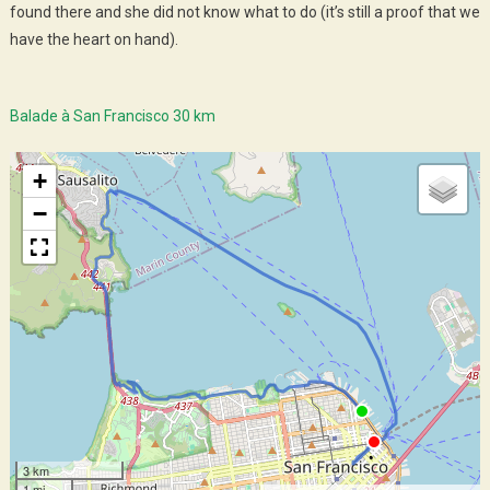
found there and she did not know what to do (it’s still a proof that we
have the heart on hand).
Balade à San Francisco 30 km
+
−
3 km
1 mi