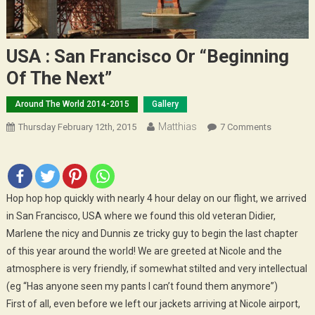
USA : San Francisco Or “beginning
Of The Next”
Around The World 2014-2015
Gallery
Matthias
On
Thursday February 12th, 2015
7 Comments
USA
:
San
Francisco
Hop hop hop quickly with nearly 4 hour delay on our flight, we arrived
Or
in San Francisco, USA where we found this old veteran Didier,
“beginning
Marlene the nicy and Dunnis ze tricky guy to begin the last chapter
Of
of this year around the world! We are greeted at Nicole and the
The
atmosphere is very friendly, if somewhat stilted and very intellectual
Next”
(eg “Has anyone seen my pants I can’t found them anymore”)
First of all, even before we left our jackets arriving at Nicole airport,