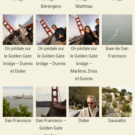
Bérengère
Matthias
On pédale sur
On pédale sur
On pédale sur
Baie de San
le Golden Gate
le Golden Gate
le Golden Gate
Francisco
bridge – Dunnis
bridge – Dunnis
bridge –
et Didier
Marlène, Driss
et Dunnis
San Francisco
San Francisco –
Didier
Sausalito
Golden Gate