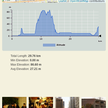
Leaflet
,©
OpenStreetMap
contributeurs
m
80
60
40
20
0
0
10
20
km
Altitude
Total Length:
29.76 km
Min Elevation:
0.00 m
Max Elevation:
86.60 m
Avg Elevation:
27.21 m