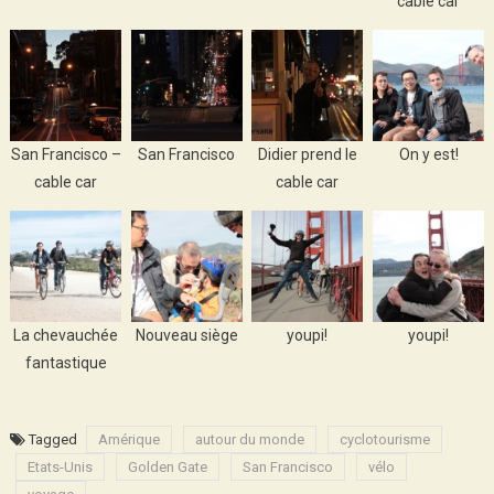
cable car
San Francisco –
San Francisco
Didier prend le
On y est!
cable car
cable car
La chevauchée
Nouveau siège
youpi!
youpi!
fantastique
Tagged
Amérique
autour du monde
cyclotourisme
Etats-Unis
Golden Gate
San Francisco
vélo