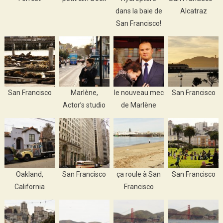
dans la baie de
Alcatraz
San Francisco!
San Francisco
Marlène,
le nouveau mec
San Francisco
Actor’s studio
de Marlène
Oakland,
San Francisco
ça roule à San
San Francisco
California
Francisco