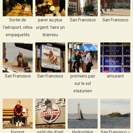
Sortie de
parer au plus
San Francisco
San Francisco
l’aéroport, vélos
urgent: faire un
empaquetés
tiramisu
San Francisco
San Francisco
premiers pas
amusant
sur le sol
stazunien
Forrest
petit clin d’oeil
Hydroptère
San Francisco –