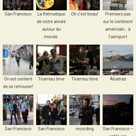
San Francisco
La thématique
Oh c’est beau!
Premiers pas
de notre année
sur le continent
autour du
américain… à
monde.
l’aéroport
On est content
Tiramisu time
Tiramisu time
Alcatraz
de se retrouver!
San Francisco
San Francisco
recording
San Francisco –