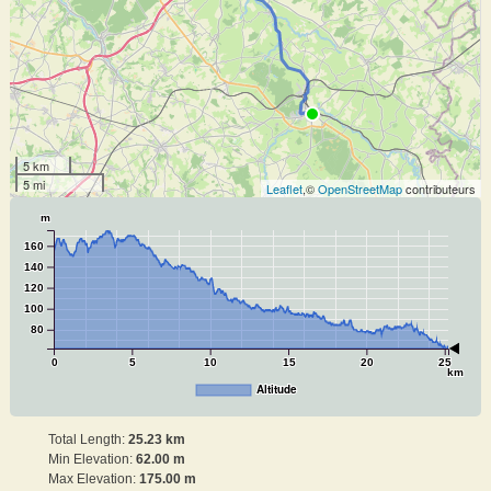
5 km
5 mi
Leaflet
,©
OpenStreetMap
contributeurs
m
160
140
120
100
80
0
5
10
15
20
25
km
Altitude
Total Length:
25.23 km
Min Elevation:
62.00 m
Max Elevation:
175.00 m