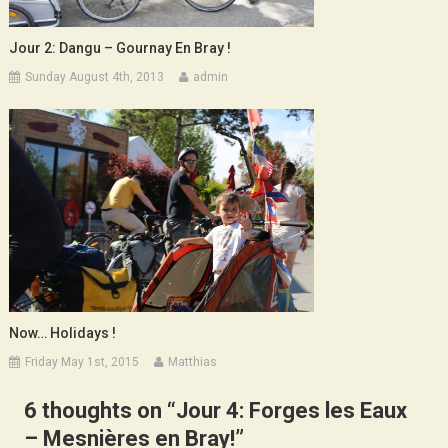
Jour 2: Dangu – Gournay En Bray !
Sunday August 4th, 2013
admin
Now… Holidays !
Friday May 1st, 2015
Matthias
6 thoughts on “
Jour 4: Forges les Eaux
– Mesnières en Bray!
”