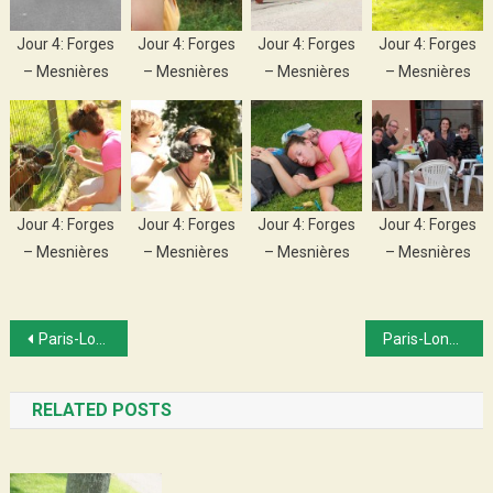
Jour 4: Forges
Jour 4: Forges
Jour 4: Forges
Jour 4: Forges
– Mesnières
– Mesnières
– Mesnières
– Mesnières
Jour 4: Forges
Jour 4: Forges
Jour 4: Forges
Jour 4: Forges
– Mesnières
– Mesnières
– Mesnières
– Mesnières
Post
Paris-Londres 1er épisode : podcast
Paris-Londres 2e épisode : podcast
navigation
RELATED POSTS