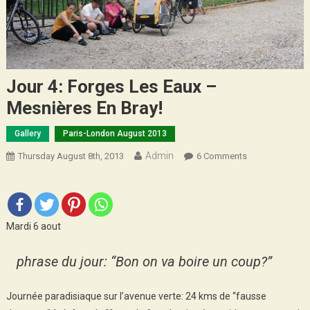
Jour 4: Forges Les Eaux –
Mesnières En Bray!
Gallery
Paris-London August 2013
Admin
On
Thursday August 8th, 2013
6 Comments
Jour
4:
Forges
Les
Mardi 6 aout
Eaux
–
phrase du jour: “Bon on va boire un coup?”
Mesnières
En
Journée paradisiaque sur l’avenue verte: 24 kms de “fausse
Bray!